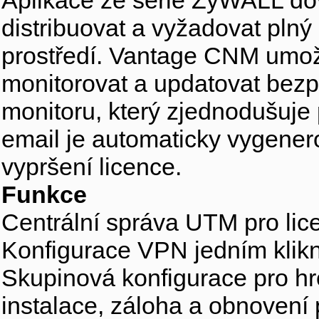
Aplikace ze série ZyWALL dov
distribuovat a vyžadovat pln
prostředí. Vantage CNM umož
monitorovat a updatovat bezp
monitoru, který zjednodušuje 
email je automaticky vygenero
vypršení licence.
Funkce
Centrální správa UTM pro lic
Konfigurace VPN jedním klik
Skupinová konfigurace pro h
instalace, záloha a obnovení 