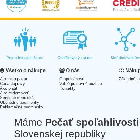
Popredná spoločnosť
Certifikovaný partner
Sieť dodávateľo
Všetko o nákupe
O nás
Nákup 
Ako nakupovať
O spoločnosti
Základné in
Cena dopravy
Voľné pracovné pozície
Ako platiť
Kontakty
Ako reklamovať
Servisné strediská
Obchodné podmienky
Reklamačné podmienky
Máme
Pečať spoľahlivosti
Slovenskej republiky