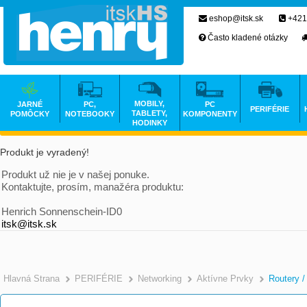
eshop@itsk.sk
+421
Často kladené otázky
MOBILY,
JARNÉ
PC,
PC
PERIFÉRIE
TABLETY,
POMÔCKY
NOTEBOOKY
KOMPONENTY
HODINKY
Produkt je vyradený!
Produkt už nie je v našej ponuke.
Kontaktujte, prosím, manažéra produktu:
Henrich Sonnenschein-ID0
itsk@itsk.sk
Hlavná Strana
PERIFÉRIE
Networking
Aktívne Prvky
Routery /