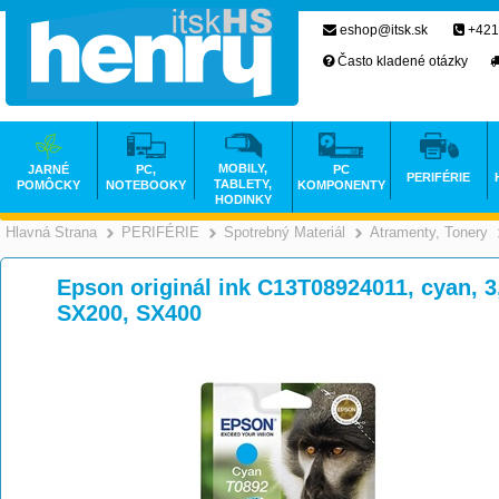
eshop@itsk.sk
+421
Často kladené otázky
MOBILY,
JARNÉ
PC,
PC
PERIFÉRIE
TABLETY,
POMÔCKY
NOTEBOOKY
KOMPONENTY
HODINKY
Hlavná Strana
PERIFÉRIE
Spotrebný Materiál
Atramenty, Tonery
>
>
>
Epson originál ink C13T08924011, cyan, 3
SX200, SX400