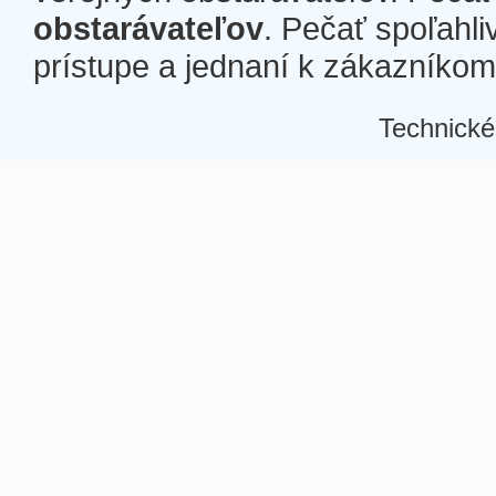
obstarávateľov
. Pečať spoľahli
prístupe a jednaní k zákazníkom a
Technické
Â
Â
Â