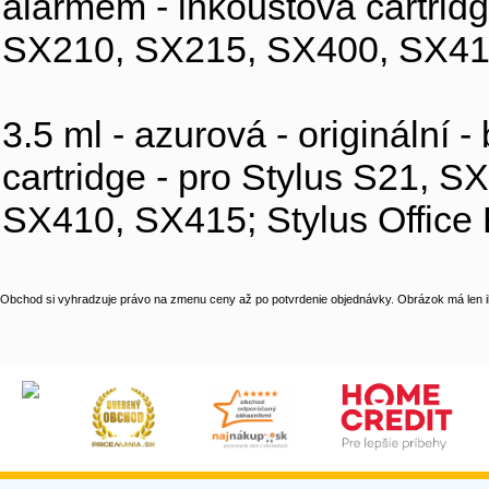
alarmem - inkoustová cartrid
SX210, SX215, SX400, SX410
3.5 ml - azurová - originální 
cartridge - pro Stylus S21,
SX410, SX415; Stylus Office
Obchod si vyhradzuje právo na zmenu ceny až po potvrdenie objednávky. Obrázok má len il