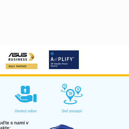
Osobný odber
Sieť predajní
ďte s nami v
akte: