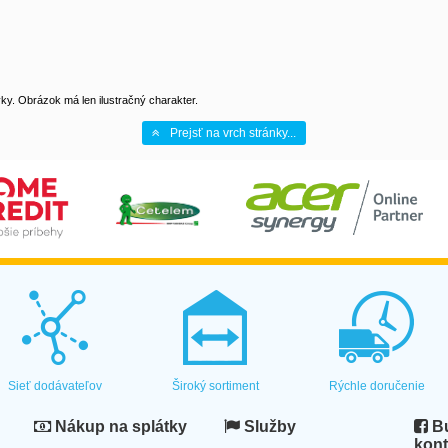
y. Obrázok má len ilustračný charakter.
Prejsť na vrch stránky...
Sieť dodávateľov
Široký sortiment
Rýchle doručenie
Nákup na splátky
Služby
Bu
kont