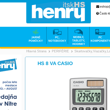
eshop@
Často k
MOBILY,
JARNÉ
PC,
PC
TABLETY,
POMÔCKY
NOTEBOOKY
KOMPONENTY
HODINKY
Hlavná Strana
PERIFÉRIE
Skartovačky,Viazačky,L
>
>
HS 8 VA CASIO