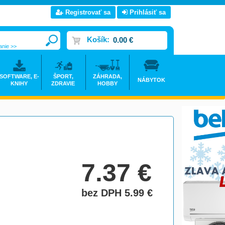
Registrovať sa
Prihlásiť sa
Košík:
0.00 €
anie >>
SOFTWARE, E-
ŠPORT,
ZÁHRADA,
NÁBYTOK
KNIHY
ZDRAVIE
HOBBY
7.37
€
bez DPH 5.99
€
do košíka