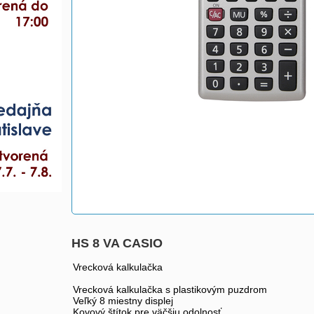
HS 8 VA CASIO
Vrecková kalkulačka
Vrecková kalkulačka s plastikovým puzdrom
Veľký 8 miestny displej
Kovový štítok pre väčšiu odolnosť