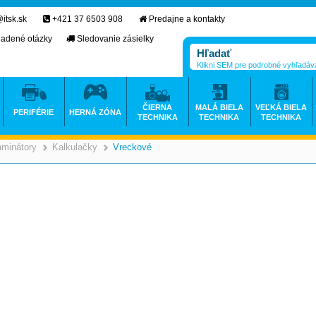
itsk.sk
+421 37 6503 908
Predajne a kontakty
ladené otázky
Sledovanie zásielky
Klikni SEM pre podrobné vyhľadáv
ČIERNA
MALÁ BIELA
VEĽKÁ BIELA
PERIFÉRIE
HERNÁ ZÓNA
TECHNIKA
TECHNIKA
TECHNIKA
aminátory
Kalkulačky
Vreckové
>
>