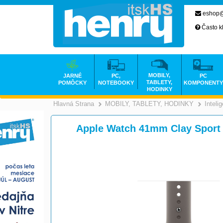
eshop@
Často k
MOBILY,
JARNÉ
PC,
PC
TABLETY,
POMÔCKY
NOTEBOOKY
KOMPONENTY
HODINKY
Hlavná Strana
MOBILY, TABLETY, HODINKY
Inteli
>
Apple Watch 41mm Clay Sport