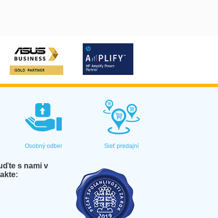
Osobný odber
Sieť predajní
ďte s nami v
akte: