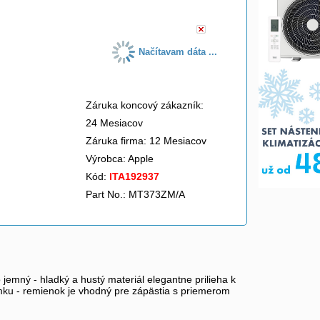
Načítavam dáta ...
Záruka koncový zákazník:
24 Mesiacov
Záruka firma: 12 Mesiacov
Výrobca:
Apple
Kód:
ITA192937
Part No.: MT373ZM/A
jemný - hladký a hustý materiál elegantne prilieha k
amku - remienok je vhodný pre zápästia s priemerom