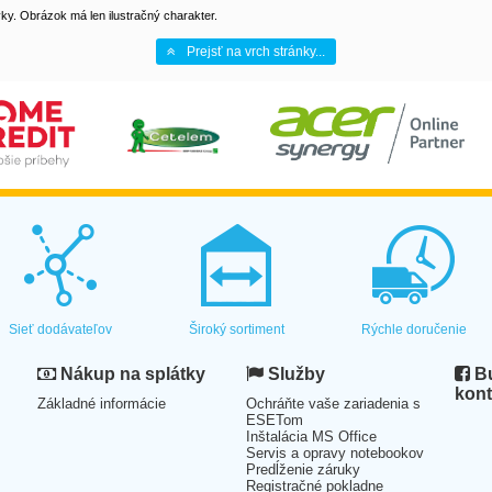
y. Obrázok má len ilustračný charakter.
Prejsť na vrch stránky...
Sieť dodávateľov
Široký sortiment
Rýchle doručenie
Nákup na splátky
Služby
Bu
kont
Základné informácie
Ochráňte vaše zariadenia s
ESETom
Inštalácia MS Office
Servis a opravy notebookov
Predĺženie záruky
Registračné pokladne