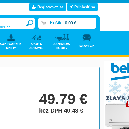
Registrovať sa
Prihlásiť sa
Košík:
0.00 €
anie >>
SOFTWARE, E-
ŠPORT,
ZÁHRADA,
NÁBYTOK
KNIHY
ZDRAVIE
HOBBY
49.79
€
bez DPH 40.48
€
do košíka