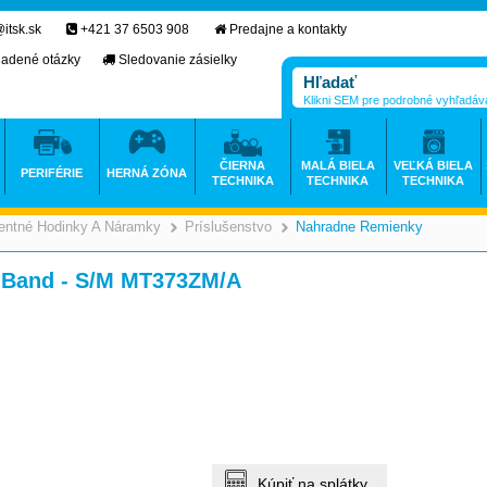
itsk.sk
+421 37 6503 908
Predajne a kontakty
ladené otázky
Sledovanie zásielky
Klikni SEM pre podrobné vyhľadáv
ČIERNA
MALÁ BIELA
VEĽKÁ BIELA
PERIFÉRIE
HERNÁ ZÓNA
TECHNIKA
TECHNIKA
TECHNIKA
gentné Hodinky A Náramky
Príslušenstvo
Nahradne Remienky
>
>
>
 Band - S/M MT373ZM/A
Kúpiť na splátky.