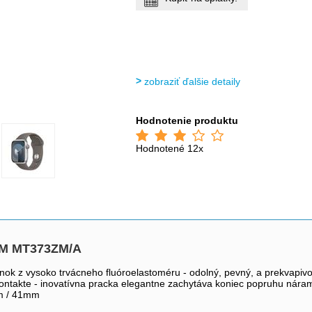
zobraziť ďalšie detaily
Hodnotenie produktu
Hodnotené 12x
S/M MT373ZM/A
nok z vysoko trvácneho fluóroelastoméru - odolný, pevný, a prekvapivo 
 kontakte - inovatívna pracka elegantne zachytáva koniec popruhu nár
m / 41mm