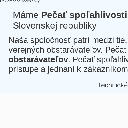
Reklamačné podmienky
Máme
Pečať spoľahlivosti
Slovenskej republiky
Naša spoločnosť patrí medzi tie
verejných obstarávateľov. Pečať 
obstarávateľov
. Pečať spoľahli
prístupe a jednaní k zákazníkom a
Technické
Â
Â
Â