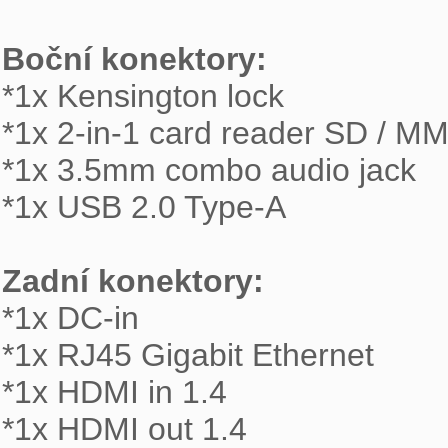
Boční konektory: 

*1x Kensington lock

*1x 2-in-1 card reader SD / MM
*1x 3.5mm combo audio jack

*1x USB 2.0 Type-A

Zadní konektory: 

*1x DC-in

*1x RJ45 Gigabit Ethernet

*1x HDMI in 1.4

*1x HDMI out 1.4
