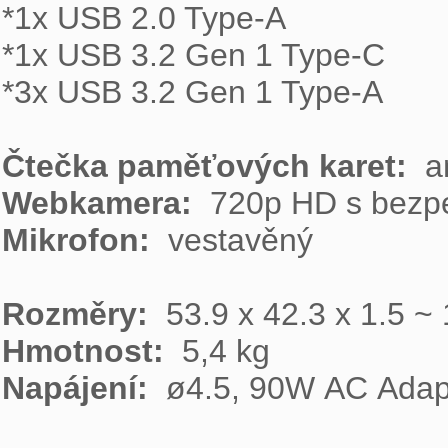
*1x USB 2.0 Type-A

*1x USB 3.2 Gen 1 Type-C

*3x USB 3.2 Gen 1 Type-A

Čtečka paměťových karet: 
Webkamera: 
Mikrofon: 
 vestavěný

Rozměry: 
Hmotnost: 
Napájení: 
 ø4.5, 90W AC Adapt