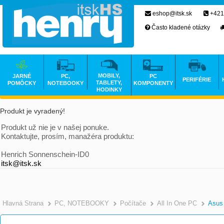
eshop@itsk.sk
+421
Často kladené otázky
MOBILY,
JARNÉ
PC,
PC
PERIFÉRIE
TABLETY,
POMÔCKY
NOTEBOOKY
KOMPONENTY
HODINKY
Produkt je vyradený!
Produkt už nie je v našej ponuke.
Kontaktujte, prosím, manažéra produktu:
Henrich Sonnenschein-ID0
itsk@itsk.sk
Hlavná Strana
PC, NOTEBOOKY
Počítače
All In One PC
Asus