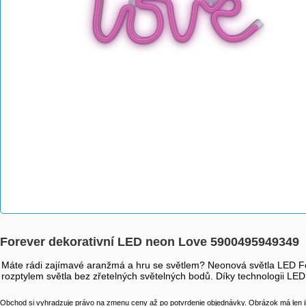
Forever dekorativní LED neon Love 5900495949349
Máte rádi zajímavé aranžmá a hru se světlem? Neonová světla LED For
rozptylem světla bez zřetelných světelných bodů. Díky technologii LED
Obchod si vyhradzuje právo na zmenu ceny až po potvrdenie objednávky. Obrázok má len il