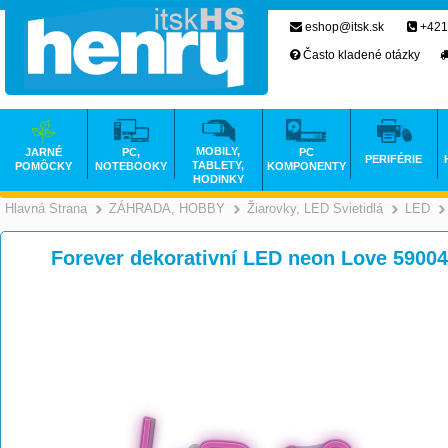
eshop@itsk.sk
+421
Často kladené otázky
MOBILY,
JARNÉ
PC,
PC
PERIFÉRIE
TABLETY,
POMÔCKY
NOTEBOOKY
KOMPONENTY
HODINKY
Hlavná Strana
ZÁHRADA, HOBBY
Žiarovky, LED Svietidlá
LED
>
>
Forever dekorativní LED neon Love 5900