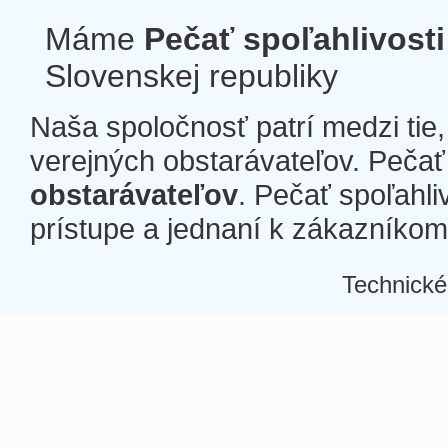
Máme
Pečať spoľahlivosti
Slovenskej republiky
Naša spoločnosť patrí medzi tie
verejných obstarávateľov. Pečať 
obstarávateľov
. Pečať spoľahli
prístupe a jednaní k zákazníkom a
Technické
Â
Â
Â