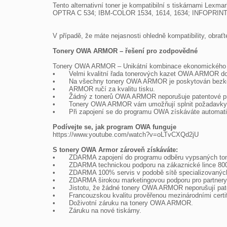
Tento alternativní toner je kompatibilní s tiskárnami L
OPTRA C 534; IBM-COLOR 1534, 1614, 1634; INFOPRINT-
V případě, že máte nejasnosti ohledně kompatibility, obrať
Tonery OWA ARMOR – řešení pro zodpovědné
Tonery OWA ARMOR – Unikátní kombinace ekonomického a

•	Velmi kvalitní řada tonerových kazet OWA ARMOR do téměř všech tiskáren na trhu.

•	Na všechny tonery OWA ARMOR je poskytován bezkonkurenční servis v podobě doživotní záruky na kazety, převzetí záruky za nové tiskárny a zpětný odběr kazet.

•	ARMOR ručí za kvalitu tisku.

•	Žádný z tonerů OWA ARMOR neporušuje patentové právo.

•	Tonery OWA ARMOR vám umožňují splnit požadavky společenské odpovědnosti firem (CSR) v oblasti ochrany životního prostředí.

•	Při zapojení se do programu OWA získáváte automaticky tzv. Materiálový report, který můžete zahrnout do vašeho CSR reportu.

Podívejte se, jak program OWA funguje

https://www.youtube.com/watch?v=oLTvCXQd2jU

S tonery OWA Armor zároveň získáváte:

•	ZDARMA zapojení do programu odběru vypsaných tonerů včetně získání tzv. materiálového reportu – šetříte životní prostředí.

•	ZDARMA technickou podporu na zákaznické lince 800 157 928.

•	ZDARMA 100% servis v podobě sítě specializovaných firem s operativním výjezdem technika na místo do 48 hodin.

•	ZDARMA širokou marketingovou podporu pro partnery

•	Jistotu, že žádné tonery OWA ARMOR neporušují patenty a jsou zdravotně nezávadné.

•	Francouzskou kvalitu prověřenou mezinárodními certifikáty.

•	Doživotní záruku na tonery OWA ARMOR.

•	Záruku na nové tiskárny.