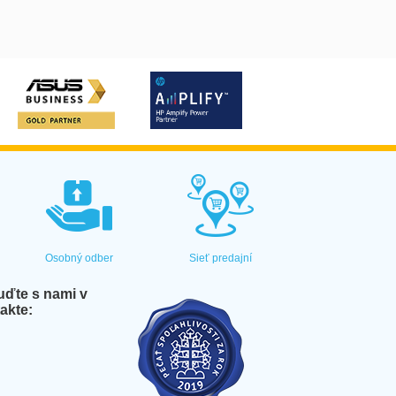
Osobný odber
Sieť predajní
ďte s nami v
akte: