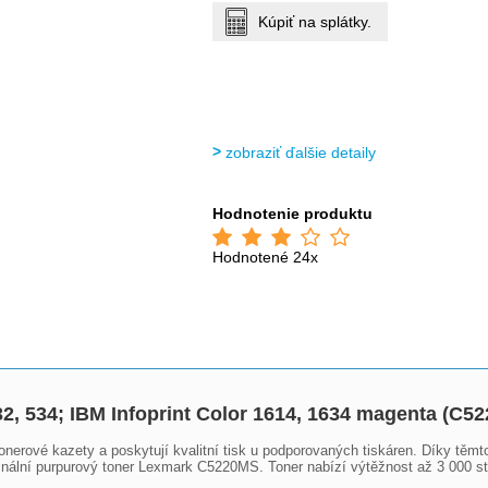
Kúpiť na splátky.
zobraziť ďalšie detaily
Hodnotenie produktu
Hodnotené 24x
2, 534; IBM Infoprint Color 1614, 1634 magenta (C5
 tonerové kazety a poskytují kvalitní tisk u podporovaných tiskáren. Díky těm
iginální purpurový toner Lexmark C5220MS. Toner nabízí výtěžnost až 3 000 str