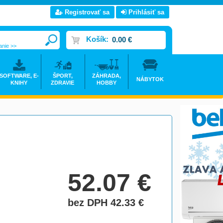
Registrovať sa
Prihlásiť sa
Košík:
0.00 €
anie >>
SOFTWARE, E-
ŠPORT,
ZÁHRADA,
NÁBYTOK
KNIHY
ZDRAVIE
HOBBY
52.07
€
bez DPH 42.33
€