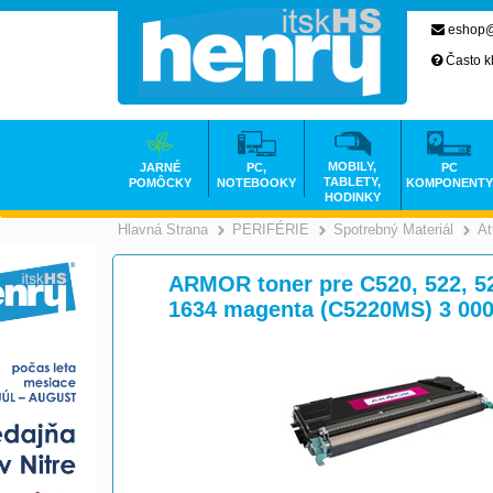
eshop@
Často k
MOBILY,
JARNÉ
PC,
PC
TABLETY,
POMÔCKY
NOTEBOOKY
KOMPONENTY
HODINKY
Hlavná Strana
PERIFÉRIE
Spotrebný Materiál
At
>
>
ARMOR toner pre C520, 522, 524
1634 magenta (C5220MS) 3 000