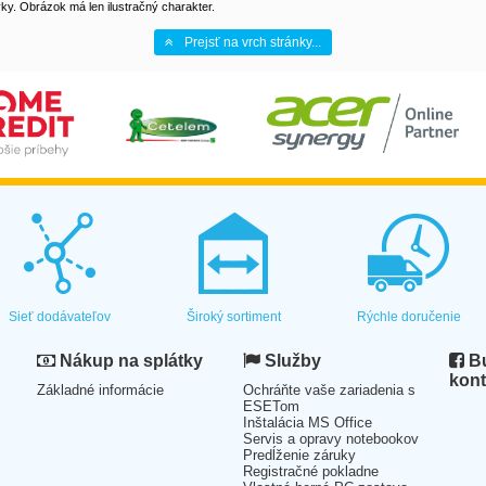
y. Obrázok má len ilustračný charakter.
Prejsť na vrch stránky...
Sieť dodávateľov
Široký sortiment
Rýchle doručenie
Nákup na splátky
Služby
Bu
kont
Základné informácie
Ochráňte vaše zariadenia s
ESETom
Inštalácia MS Office
Servis a opravy notebookov
Predĺženie záruky
Registračné pokladne