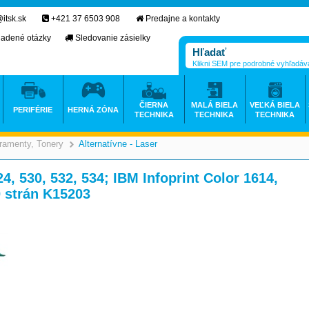
itsk.sk
+421 37 6503 908
Predajne a kontakty
ladené otázky
Sledovanie zásielky
Klikni SEM pre podrobné vyhľadáv
ČIERNA
MALÁ BIELA
VEĽKÁ BIELA
PERIFÉRIE
HERNÁ ZÓNA
TECHNIKA
TECHNIKA
TECHNIKA
ramenty, Tonery
Alternatívne - Laser
>
>
, 530, 532, 534; IBM Infoprint Color 1614,
 strán K15203