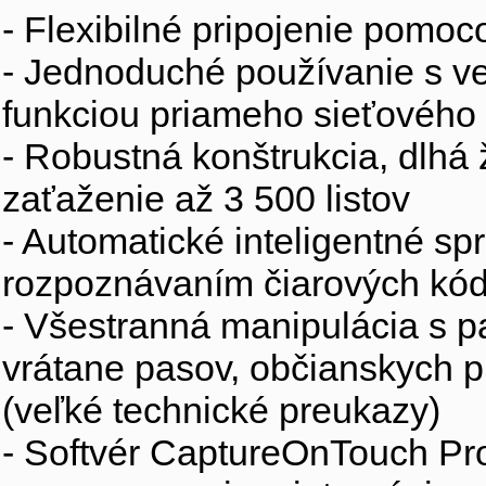
- Flexibilné pripojenie pomoc
- Jednoduché používanie s v
funkciou priameho sieťovéh
- Robustná konštrukcia, dlhá 
zaťaženie až 3 500 listov 
- Automatické inteligentné s
rozpoznávaním čiarových kó
- Všestranná manipulácia s p
vrátane pasov, občianskych p
(veľké technické preukazy) 
- Softvér CaptureOnTouch Pro