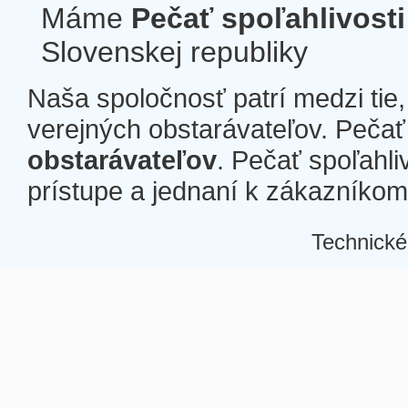
Máme
Pečať spoľahlivosti
Slovenskej republiky
Naša spoločnosť patrí medzi tie
verejných obstarávateľov. Pečať 
obstarávateľov
. Pečať spoľahli
prístupe a jednaní k zákazníkom a
Technické
Â
Â
Â