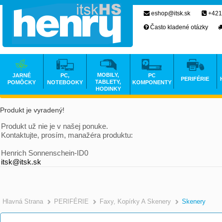
eshop@itsk.sk
+421
Často kladené otázky
MOBILY,
JARNÉ
PC,
PC
PERIFÉRIE
TABLETY,
POMÔCKY
NOTEBOOKY
KOMPONENTY
HODINKY
Produkt je vyradený!
Produkt už nie je v našej ponuke.
Kontaktujte, prosím, manažéra produktu:
Henrich Sonnenschein-ID0
itsk@itsk.sk
Hlavná Strana
PERIFÉRIE
Faxy, Kopírky A Skenery
Skenery