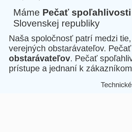
Máme
Pečať spoľahlivosti
Slovenskej republiky
Naša spoločnosť patrí medzi tie
verejných obstarávateľov. Pečať 
obstarávateľov
. Pečať spoľahli
prístupe a jednaní k zákazníkom a
Technické
Â
Â
Â