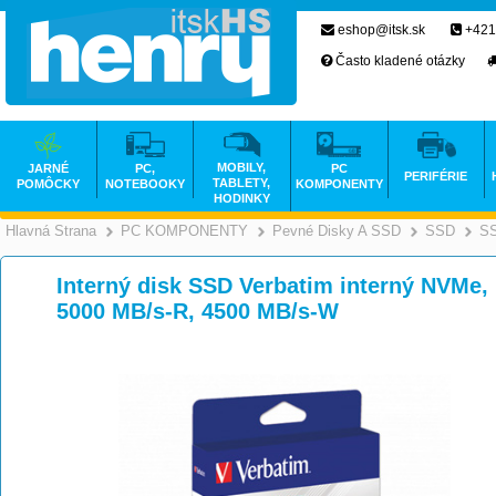
eshop@itsk.sk
+421
Často kladené otázky
MOBILY,
JARNÉ
PC,
PC
PERIFÉRIE
TABLETY,
POMÔCKY
NOTEBOOKY
KOMPONENTY
HODINKY
Hlavná Strana
PC KOMPONENTY
Pevné Disky A SSD
SSD
SS
>
>
Interný disk SSD Verbatim interný NVMe,
5000 MB/s-R, 4500 MB/s-W