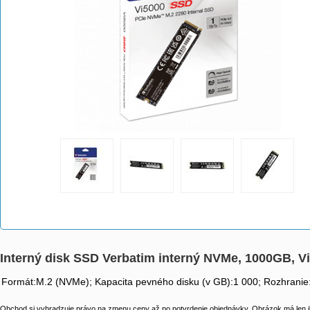
Interný disk SSD Verbatim interný NVMe, 1000GB, V
Formát:M.2 (NVMe); Kapacita pevného disku (v GB):1 000; Rozhrani
Obchod si vyhradzuje právo na zmenu ceny až po potvrdenie objednávky. Obrázok má len il