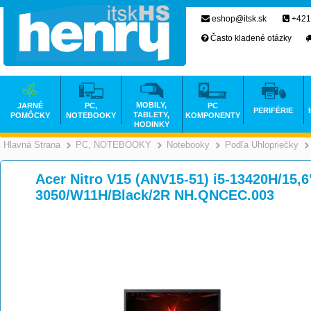
eshop@itsk.sk
+421
Často kladené otázky
MOBILY,
JARNÉ
PC,
PC
PERIFÉRIE
TABLETY,
POMÔCKY
NOTEBOOKY
KOMPONENTY
HODINKY
Hlavná Strana
PC, NOTEBOOKY
Notebooky
Podľa Uhlopriečky
>
>
>
Acer Nitro V15 (ANV15-51) i5-13420H/15
3050/W11H/Black/2R NH.QNCEC.003