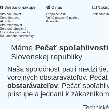
Všetko o nákupe
O nás
Nákup 
Ako nakupovať
O spoločnosti
Základné in
Cena dopravy
Voľné pracovné pozície
Ako platiť
Kontakty
Ako reklamovať
Servisné strediská
Obchodné podmienky
Reklamačné podmienky
Máme
Pečať spoľahlivosti
Slovenskej republiky
Naša spoločnosť patrí medzi tie
verejných obstarávateľov. Pečať 
obstarávateľov
. Pečať spoľahli
prístupe a jednaní k zákazníkom a
Technické