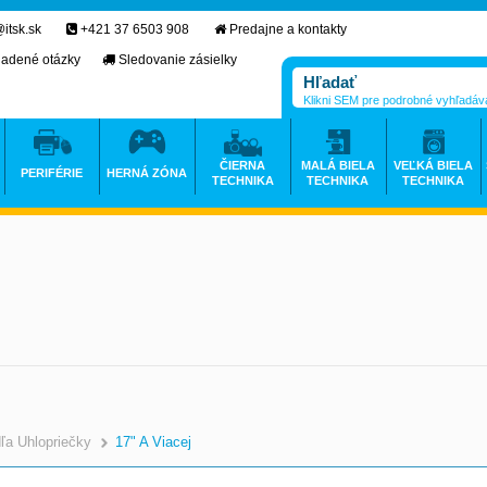
itsk.sk
+421 37 6503 908
Predajne a kontakty
ladené otázky
Sledovanie zásielky
Klikni SEM pre podrobné vyhľadáv
ČIERNA
MALÁ BIELA
VEĽKÁ BIELA
PERIFÉRIE
HERNÁ ZÓNA
TECHNIKA
TECHNIKA
TECHNIKA
ľa Uhlopriečky
17" A Viacej