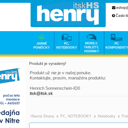
eshop@
Často k
MOBILY,
JARNÉ
PC,
PC
TABLETY,
POMÔCKY
NOTEBOOKY
KOMPONENTY
HODINKY
Produkt je vyradený!
Produkt už nie je v našej ponuke.
Kontaktujte, prosím, manažéra produktu:
Henrich Sonnenschein-ID0
itsk@itsk.sk
Hlavná Strana
PC, NOTEBOOKY
Notebooky
Pod