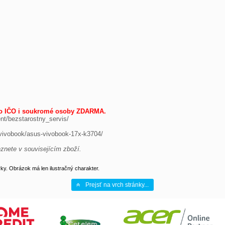
ro IČO i soukromé osoby ZDARMA.
t/bezstarostny_servis/

vivobook/asus-vivobook-17x-k3704/

eznete v souvisejícím zboží.
y. Obrázok má len ilustračný charakter.
Prejsť na vrch stránky...