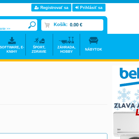
Registrovať sa
Prihlásiť sa
Košík:
0.00 €
anie >>
SOFTWARE, E-
ŠPORT,
ZÁHRADA,
NÁBYTOK
KNIHY
ZDRAVIE
HOBBY