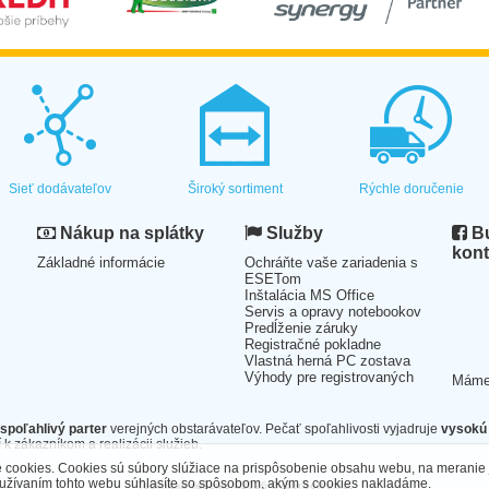
Sieť dodávateľov
Široký sortiment
Rýchle doručenie
Nákup na splátky
Služby
Bu
kont
Základné informácie
Ochráňte vaše zariadenia s
ESETom
Inštalácia MS Office
Servis a opravy notebookov
Predĺženie záruky
Registračné pokladne
Vlastná herná PC zostava
Výhody pre registrovaných
Mám
spoľahlivý parter
verejných obstarávateľov. Pečať spoľahlivosti vyjadruje
vysokú 
 k zákazníkom a realizácii služieb.
cookies. Cookies sú súbory slúžiace na prispôsobenie obsahu webu, na meranie 
oužívaním tohto webu súhlasíte so spôsobom, akým s cookies nakladáme.
Technické riešenie ©2026
CyberSoft s.r.o.