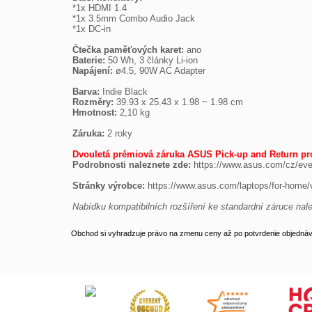

*1x HDMI 1.4

*1x 3.5mm Combo Audio Jack

*1x DC-in

Čtečka paměťových karet:
Baterie:
Napájení:
 ø4.5, 90W AC Adapter

Barva:
Rozměry:
Hmotnost:
 2,10 kg

Záruka:
 2 roky

Dvouletá prémiová záruka ASUS Pick-up and Return p
Podrobnosti naleznete zde:
 https://www.asus.com/cz/even
Stránky výrobce:
 https://www.asus.com/laptops/for-home/
Nabídku kompatibilních rozšíření ke standardní záruce nal
Obchod si vyhradzuje právo na zmenu ceny až po potvrdenie objednávk