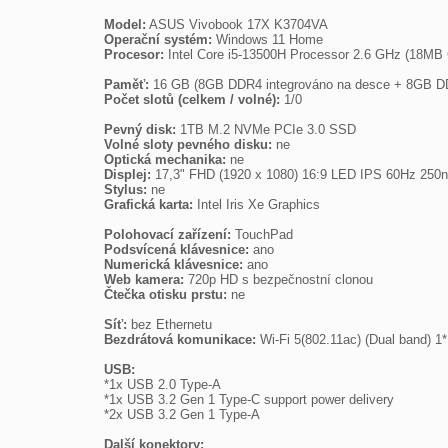
Model:
Operační systém:
Procesor:
 Intel Core i5-13500H Processor 2.6 GHz (18MB 
Paměť:
Počet slotů (celkem / volné):
 1/0

Pevný disk:
Volné sloty pevného disku:
Optická mechanika:
Displej:
Stylus:
Grafická karta:
 Intel Iris Xe Graphics

Polohovací zařízení:
Podsvícená klávesnice:
Numerická klávesnice:
Web kamera:
Čtečka otisku prstu:
 ne

Síť:
Bezdrátová komunikace:
 Wi-Fi 5(802.11ac) (Dual band) 1*
USB:

*1x USB 2.0 Type-A

*1x USB 3.2 Gen 1 Type-C support power delivery

*2x USB 3.2 Gen 1 Type-A

Další konektory: