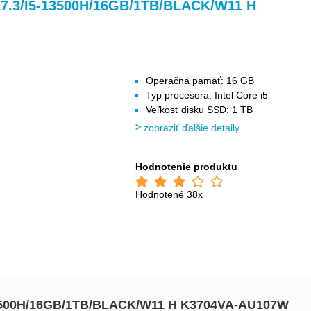
>
>
>
7.3/I5-13500H/16GB/1TB/BLACK/W11 H
Operačná pamäť: 16 GB
Typ procesora: Intel Core i5
Veľkosť disku SSD: 1 TB
zobraziť ďalšie detaily
Hodnotenie produktu
Hodnotené 38x
13500H/16GB/1TB/BLACK/W11 H K3704VA-AU107W