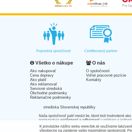
Popredná spoločnosť
Certifikovaný partner
Všetko o nákupe
O nás
Ako nakupovať
O spoločnosti
Cena dopravy
Voľné pracovné pozície
Ako platiť
Kontakty
Ako reklamovať
Servisné strediská
Obchodné podmienky
Reklamačné podmienky
strediska Slovenskej republiky
Naša spoločnosť patrí medzi tie, ktoré boli hodnotené ako
reprezentuje
serióznosť a odbornosť
v prístupe a jednaní
K prevádzke nášho webu www.itsk.sk využívame takzvané 
všeobecne na zaistenie vašej maximálnej spokojnosti. P