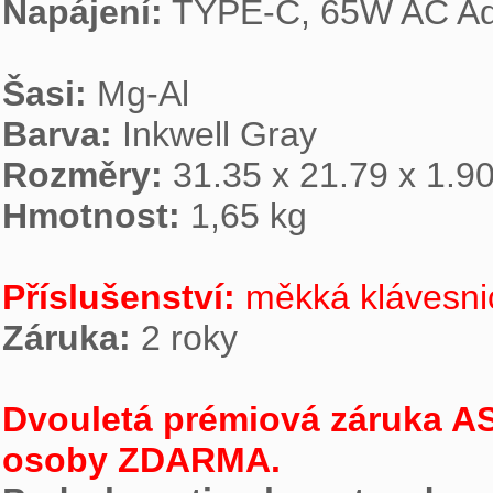
Napájení:
 TYPE-C, 65W AC Ad
Šasi:
Barva:
Rozměry:
Hmotnost:
 1,65 kg

Příslušenství:
 měkká klávesni
Záruka:
 2 roky

Dvouletá prémiová záruka AS
osoby ZDARMA.