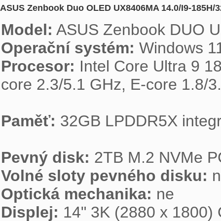
ASUS Zenbook Duo OLED UX8406MA 14.0/I9-185H
Model:
Operační systém:
Procesor: 
Intel Core Ultra 9 
core 2.3/5.1 GHz, E-core 1.8/
Paměť:
 32GB LPDDR5X integr
Pevný disk:
Volné sloty pevného disku:
Optická mechanika:
Displej:
 14" 3K (2880 x 1800)