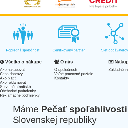
Popredná spoločnosť
Certifikovaný partner
Sieť dodávateľo
Všetko o nákupe
O nás
Nákup 
Ako nakupovať
O spoločnosti
Základné in
Cena dopravy
Voľné pracovné pozície
Ako platiť
Kontakty
Ako reklamovať
Servisné strediská
Obchodné podmienky
Reklamačné podmienky
Máme
Pečať spoľahlivosti
Slovenskej republiky