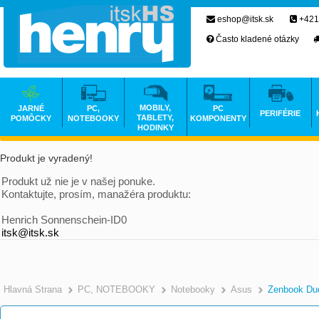
eshop@itsk.sk
+421
Často kladené otázky
MOBILY,
JARNÉ
PC,
PC
PERIFÉRIE
TABLETY,
POMÔCKY
NOTEBOOKY
KOMPONENTY
HODINKY
Produkt je vyradený!
Produkt už nie je v našej ponuke.
Kontaktujte, prosím, manažéra produktu:
Henrich Sonnenschein-ID0
itsk@itsk.sk
Hlavná Strana
PC, NOTEBOOKY
Notebooky
Asus
Zenbook Du