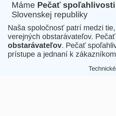
Máme
Pečať spoľahlivosti
Slovenskej republiky
Naša spoločnosť patrí medzi tie
verejných obstarávateľov. Pečať 
obstarávateľov
. Pečať spoľahli
prístupe a jednaní k zákazníkom a
Technické
Â
Â
Â