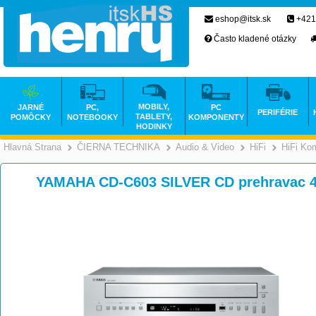
eshop@itsk.sk
+421
Často kladené otázky
MOBILY,
JARNÉ
PC,
PC
PERIFÉRIE
TABLETY,
POMÔCKY
NOTEBOOKY
KOMPONENTY
HODINKY
Hlavná Strana
ČIERNA TECHNIKA
Audio & Video
HiFi
HiFi Ko
>
>
YAMAHA CD-C603 SILVER CD prehravac 