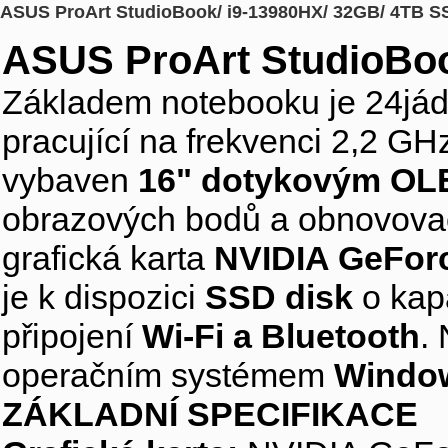
ASUS ProArt StudioBook/ i9-13980HX/ 32GB/ 4TB S
ASUS ProArt StudioBo
Základem notebooku je 24já
pracující na frekvenci 2,2 G
vybaven
16" dotykovým OL
obrazových bodů a obnovovac
grafická karta
NVIDIA GeFor
je k dispozici
SSD disk
o kap
připojení
Wi-Fi a Bluetooth
.
operačním systémem
Window
ZÁKLADNÍ SPECIFIKACE