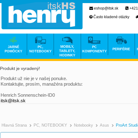
eshop@itsk.sk
+421
Často kladené otázky
MOBILY,
JARNÉ
PC,
PC
PERIFÉRIE
TABLETY,
POMÔCKY
NOTEBOOKY
KOMPONENTY
HODINKY
Produkt je vyradený!
Produkt už nie je v našej ponuke.
Kontaktujte, prosím, manažéra produktu:
Henrich Sonnenschein-ID0
itsk@itsk.sk
Hlavná Strana
PC, NOTEBOOKY
Notebooky
Asus
ProArt Stud