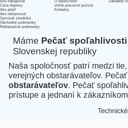
Ako nakupovať
O spoločnosti
Základné in
Cena dopravy
Voľné pracovné pozície
Ako platiť
Kontakty
Ako reklamovať
Servisné strediská
Obchodné podmienky
Reklamačné podmienky
Máme
Pečať spoľahlivosti
Slovenskej republiky
Naša spoločnosť patrí medzi tie
verejných obstarávateľov. Pečať 
obstarávateľov
. Pečať spoľahli
prístupe a jednaní k zákazníkom a
Technické
Â
Â
Â