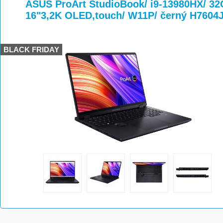
>
>
>
ASUS ProArt StudioBook/ i9-13980HX/ 3
16"3,2K OLED,touch/ W11P/ černý H7604
BLACK FRIDAY