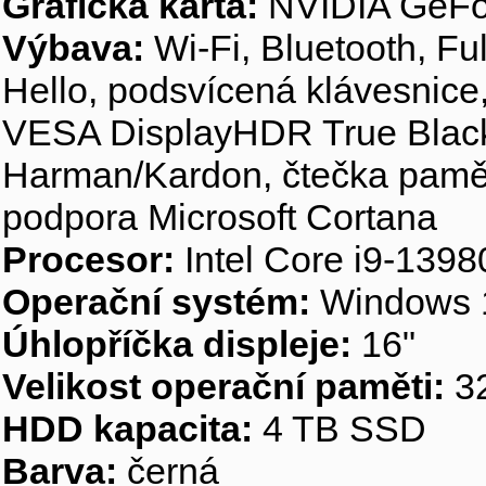
Grafická karta:
NVIDIA GeFo
Výbava:
Wi-Fi, Bluetooth, 
Hello, podsvícená klávesnice,
VESA DisplayHDR True Black 
Harman/Kardon, čtečka paměť
podpora Microsoft Cortana
Procesor:
Intel Core i9-139
Operační systém:
Windows 
Úhlopříčka displeje:
16"
Velikost operační paměti:
3
HDD kapacita:
4 TB SSD
Barva:
černá