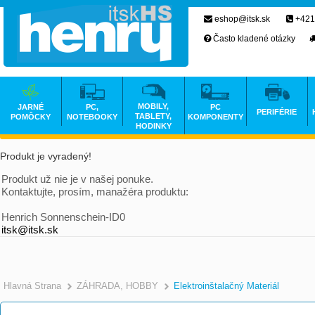
eshop@itsk.sk
+421
Často kladené otázky
MOBILY,
JARNÉ
PC,
PC
PERIFÉRIE
TABLETY,
POMÔCKY
NOTEBOOKY
KOMPONENTY
HODINKY
Produkt je vyradený!
Produkt už nie je v našej ponuke.
Kontaktujte, prosím, manažéra produktu:
Henrich Sonnenschein-ID0
itsk@itsk.sk
Hlavná Strana
ZÁHRADA, HOBBY
Elektroinštalačný Materiál