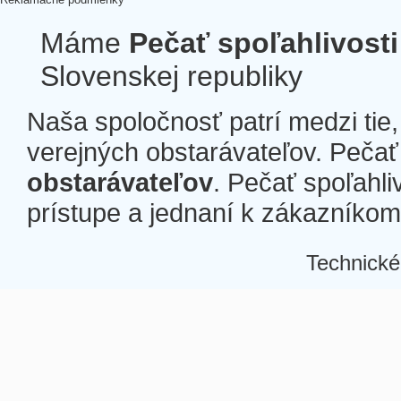
Máme
Pečať spoľahlivosti
Slovenskej republiky
Naša spoločnosť patrí medzi tie
verejných obstarávateľov. Pečať 
obstarávateľov
. Pečať spoľahli
prístupe a jednaní k zákazníkom a
Technické
Â
Â
Â