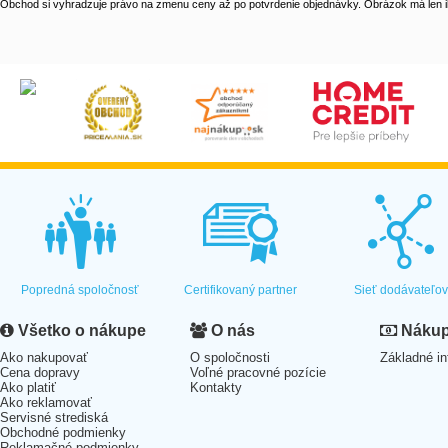
Obchod si vyhradzuje právo na zmenu ceny až po potvrdenie objednávky. Obrázok má len il
Popredná spoločnosť
Certifikovaný partner
Sieť dodávateľo
Všetko o nákupe
O nás
Nákup 
Ako nakupovať
O spoločnosti
Základné in
Cena dopravy
Voľné pracovné pozície
Ako platiť
Kontakty
Ako reklamovať
Servisné strediská
Obchodné podmienky
Reklamačné podmienky