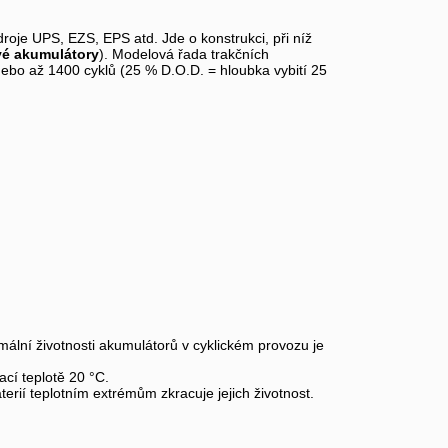
droje UPS, EZS, EPS atd. Jde o konstrukci, při níž
vé akumulátory
). Modelová řada trakčních
ebo až 1400 cyklů (25 % D.O.D. = hloubka vybití 25
imální životnosti akumulátorů v cyklickém provozu je
vací teplotě 20 °C.
erií teplotním extrémům zkracuje jejich životnost.