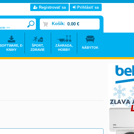
Registrovať sa
Prihlásiť sa
Košík:
0.00 €
anie >>
SOFTWARE, E-
ŠPORT,
ZÁHRADA,
NÁBYTOK
KNIHY
ZDRAVIE
HOBBY