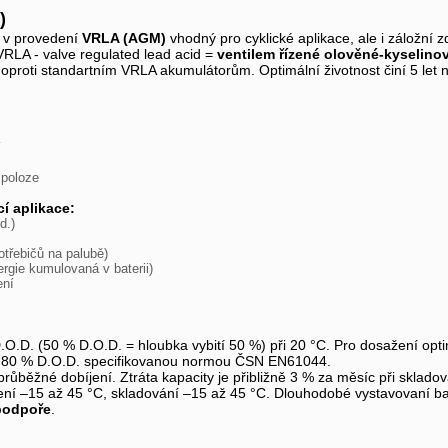
)
 v provedení
VRLA (AGM)
vhodný pro cyklické aplikace, ale i záložní z
RLA - valve regulated lead acid =
ventilem řízené olověné-kyselino
proti standartním VRLA akumulátorům. Optimální životnost činí 5 let n
í
 poloze
í aplikace:
d.)
otřebičů na palubě)
ergie kumulovaná v baterii)
ení
D.O.D. (50 % D.O.D. = hloubka vybití 50 %) při 20 °C. Pro dosažení opt
tí 80 % D.O.D. specifikovanou normou ČSN EN61044.
ch průběžné dobíjení. Ztráta kapacity je přibližně 3 % za měsíc při sklado
jení –15 až 45 °C, skladování –15 až 45 °C. Dlouhodobé vystavovaní bat
podpoře
.