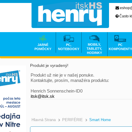
eshop@
Často k
MOBILY,
JARNÉ
PC,
PC
TABLETY,
POMÔCKY
NOTEBOOKY
KOMPONENTY
HODINKY
Produkt je vyradený!
Produkt už nie je v našej ponuke.
Kontaktujte, prosím, manažéra produktu:
Henrich Sonnenschein-ID0
itsk@itsk.sk
Hlavná Strana
PERIFÉRIE
Smart Home