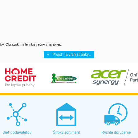
y. Obrázok má len ilustračný charakter.
Prejsť na vrch stránky...
Sieť dodávateľov
Široký sortiment
Rýchle doručenie