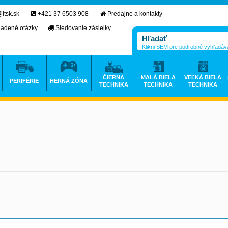
itsk.sk
+421 37 6503 908
Predajne a kontakty
ladené otázky
Sledovanie zásielky
Klikni SEM pre podrobné vyhľadáv
ČIERNA
MALÁ BIELA
VEĽKÁ BIELA
PERIFÉRIE
HERNÁ ZÓNA
TECHNIKA
TECHNIKA
TECHNIKA