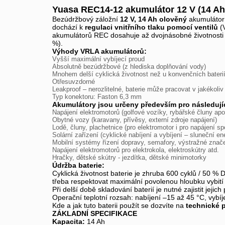
Yuasa REC14-12 akumulátor 12 V (14 Ah
Bezúdržbový záložní
12 V, 14 Ah olověný
akumulátor
dochází k
regulaci vnitřního tlaku pomocí ventilů
(V
akumulátorů REC dosahuje až dvojnásobné životnosti o
%).
Výhody VRLA akumulátorů:
Vyšší maximální vybíjecí proud
Absolutně bezúdržbové (z hlediska doplňování vody)
Mnohem delší cyklická životnost než u konvenčních bateri
Otřesuvzdorné
Leakproof – nerozlitelné, baterie může pracovat v jakékoliv
Typ konektoru: Faston 6,3 mm
Akumulátory jsou určeny především pro následujíc
Napájení elektromotorů (golfové vozíky, rybářské čluny apo
Obytné vozy (karavany, přívěsy, externí zdroje napájení)
Lodě, čluny, plachetnice (pro elektromotor i pro napájení sp
Solární zařízení (cyklické nabíjení a vybíjení – sluneční en
Mobilní systémy řízení dopravy, semafory, výstražné znač
Napájení elektromotorů pro elektrokola, elektroskútry atd.
Hračky, dětské skútry - jezdítka, dětské minimotorky
Údržba baterie:
Cyklická životnost baterie je zhruba 600 cyklů / 50 % 
třeba respektovat maximální povolenou hloubku vybi
Při delší době skladování baterií je nutné zajistit jeji
Operační teplotní rozsah: nabíjení –15 až 45 °C, vybí
Kde a jak tuto baterii použít se dozvíte na
technické 
ZÁKLADNÍ SPECIFIKACE
Kapacita:
14 Ah