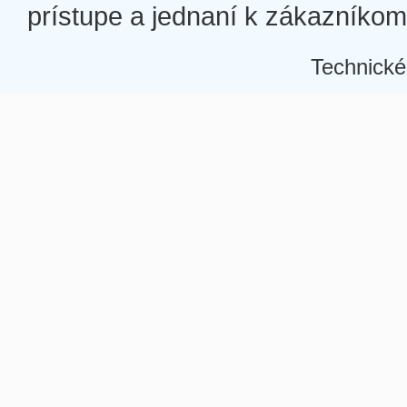
prístupe a jednaní k zákazníkom a
Technické
Â
Â
Â