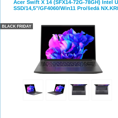
>
>
>
Acer Swift X 14 (SFX14-72G-78GH) Intel 
SSD/14,5"/GF4060/Win11 Pro/šedá NX.KR
BLACK FRIDAY