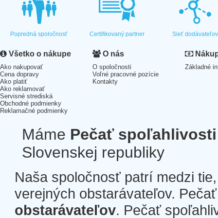
Popredná spoločnosť
Certifikovaný partner
Sieť dodávateľo
Všetko o nákupe
O nás
Nákup 
Ako nakupovať
O spoločnosti
Základné in
Cena dopravy
Voľné pracovné pozície
Ako platiť
Kontakty
Ako reklamovať
Servisné strediská
Obchodné podmienky
Reklamačné podmienky
Máme
Pečať spoľahlivosti
Slovenskej republiky
Naša spoločnosť patrí medzi tie
verejných obstarávateľov. Pečať 
obstarávateľov
. Pečať spoľahli