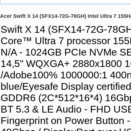
Acer Swift X 14 (SFX14-72G-78GH) Intel Ultra 7 1
Swift X 14 (SFX14-72G-78GH) 
Core™ Ultra 7 processor 1
N/A - 1024GB PCIe NVMe SED
14,5" WQXGA+ 2880x1800 1
/Adobe100% 1000000:1 400ni
blue/Eyesafe Display certif
GDDR6 (2C*512*16*4) 16Gbps 
BT 5.3 & LE Audio - FHD USB
Fingerprint on Power Button