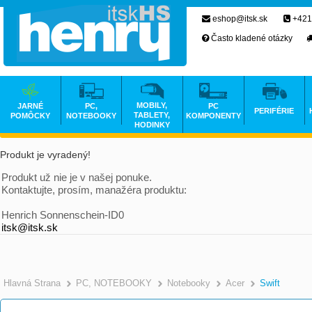
eshop@itsk.sk
+421
Často kladené otázky
MOBILY,
JARNÉ
PC,
PC
PERIFÉRIE
TABLETY,
POMÔCKY
NOTEBOOKY
KOMPONENTY
HODINKY
Produkt je vyradený!
Produkt už nie je v našej ponuke.
Kontaktujte, prosím, manažéra produktu:
Henrich Sonnenschein-ID0
itsk@itsk.sk
Hlavná Strana
PC, NOTEBOOKY
Notebooky
Acer
Swift