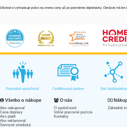
Obchod si vyhradzuje právo na zmenu ceny až po potvrdenie objednávky. Obrázok má len il
Popredná spoločnosť
Certifikovaný partner
Sieť dodávateľo
Všetko o nákupe
O nás
Nákup 
Ako nakupovať
O spoločnosti
Základné in
Cena dopravy
Voľné pracovné pozície
Ako platiť
Kontakty
Ako reklamovať
Servisné strediská