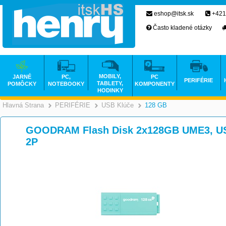
eshop@itsk.sk
+421
Často kladené otázky
MOBILY,
JARNÉ
PC,
PC
PERIFÉRIE
TABLETY,
POMÔCKY
NOTEBOOKY
KOMPONENTY
HODINKY
Hlavná Strana
PERIFÉRIE
USB Klúče
128 GB
>
>
>
GOODRAM Flash Disk 2x128GB UME3, U
2P