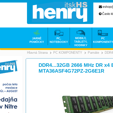
eshop@
Často k
MOBILY,
JARNÉ
PC,
PC
TABLETY,
POMÔCKY
NOTEBOOKY
KOMPONENTY
HODINKY
Hlavná Strana
PC KOMPONENTY
Pamäte
DDR
>
DDR4...32GB 2666 MHz DR x4 E
MTA36ASF4G72PZ-2G6E1R