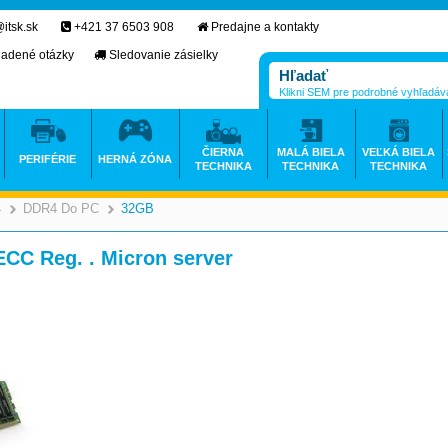
itsk.sk
+421 37 6503 908
Predajne a kontakty
ladené otázky
Sledovanie zásielky
Klikni SEM pre podrobné vyhľadáv
ČIERNA
MALÁ BIELA
VEĽKÁ BIELA
PERIFÉRIE
HERNÁ ZÓNA
TECHNIKA
TECHNIKA
TECHNIKA
4
DDR4 Do PC
32GB
>
>
>
>
CC Reg. . Micron server