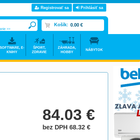
Registrovať sa
Prihlásiť sa
Košík:
0.00 €
anie >>
SOFTWARE, E-
ŠPORT,
ZÁHRADA,
NÁBYTOK
KNIHY
ZDRAVIE
HOBBY
84.03
€
bez DPH 68.32
€