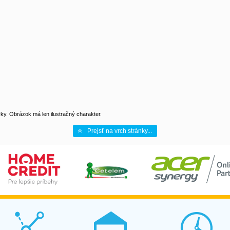
y. Obrázok má len ilustračný charakter.
Prejsť na vrch stránky...