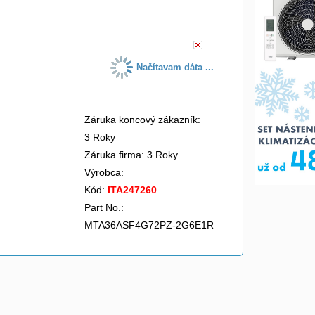
do košíka
Načítavam dáta ...
Záruka koncový zákazník:
3 Roky
Záruka firma: 3 Roky
Výrobca:
Kód:
ITA247260
Part No.:
MTA36ASF4G72PZ-2G6E1R