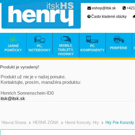
eshop@itsk.sk
+421
Často kladené otázky
MOBILY,
JARNÉ
PC,
PC
PERIFÉRIE
TABLETY,
POMÔCKY
NOTEBOOKY
KOMPONENTY
HODINKY
Produkt je vyradený!
Produkt už nie je v našej ponuke.
Kontaktujte, prosím, manažéra produktu:
Henrich Sonnenschein-ID0
itsk@itsk.sk
Hlavná Strana
HERNÁ ZÓNA
Herné Konzoly, Hry
Hry Pre Konzoly