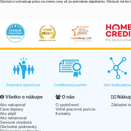
Obchod si vyhradzuje právo na zmenu ceny až po potvrdenie objednávky. Obrázok má len il
Popredná spoločnosť
Certifikovaný partner
Sieť dodávateľo
Všetko o nákupe
O nás
Nákup 
Ako nakupovať
O spoločnosti
Základné in
Cena dopravy
Voľné pracovné pozície
Ako platiť
Kontakty
Ako reklamovať
Servisné strediská
Obchodné podmienky