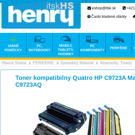
eshop@itsk.sk
+421
Často kladené otázky
MOBILY,
JARNÉ
PC,
PC
PERIFÉRIE
TABLETY,
POMÔCKY
NOTEBOOKY
KOMPONENTY
HODINKY
Hlavná Strana
PERIFÉRIE
Spotrebný Materiál
Atramenty, Tonery
>
>
>
Toner kompatibilny Quatro HP C9723A Mag
C9723AQ