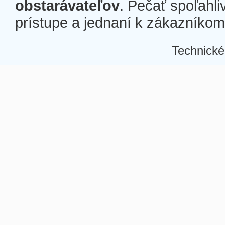
obstarávateľov
. Pečať spoľahli
prístupe a jednaní k zákazníkom a
Technické
Â
Â
Â