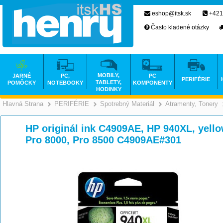
eshop@itsk.sk
+421
Často kladené otázky
MOBILY,
JARNÉ
PC,
PC
PERIFÉRIE
TABLETY,
POMÔCKY
NOTEBOOKY
KOMPONENTY
HODINKY
Hlavná Strana
PERIFÉRIE
Spotrebný Materiál
Atramenty, Tonery
>
>
>
HP originál ink C4909AE, HP 940XL, yellow
Pro 8000, Pro 8500 C4909AE#301