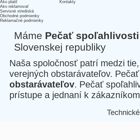
Ako platiť
Kontakty
Ako reklamovať
Servisné strediská
Obchodné podmienky
Reklamačné podmienky
Máme
Pečať spoľahlivosti
Slovenskej republiky
Naša spoločnosť patrí medzi tie
verejných obstarávateľov. Pečať 
obstarávateľov
. Pečať spoľahli
prístupe a jednaní k zákazníkom a
Technické
Â
Â
Â