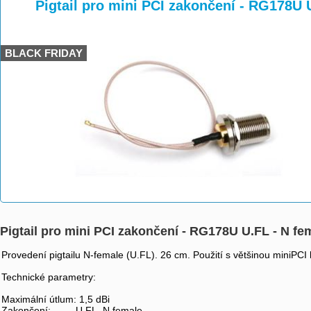
>
>
>
Pigtail pro mini PCI zakončení - RG178U 
BLACK FRIDAY
Pigtail pro mini PCI zakončení - RG178U U.FL - N fe
Provedení pigtailu N-female (U.FL). 26 cm. Použití s většinou miniPCI 
Technické parametry:
Maximální útlum: 1,5 dBi
Zakončení: U.FL, N female