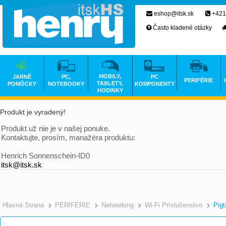
eshop@itsk.sk
+421
Často kladené otázky
MOBILY,
JARNÉ
PC,
PC
PERIFÉRIE
TABLETY,
POMÔCKY
NOTEBOOKY
KOMPONENTY
HODINKY
Produkt je vyradený!
Produkt už nie je v našej ponuke.
Kontaktujte, prosím, manažéra produktu:
Henrich Sonnenschein-ID0
itsk@itsk.sk
Hlavná Strana
PERIFÉRIE
Networking
Wi-Fi Príslušenstvo
Pigt