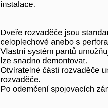
instalace.
Dveře rozvaděče jsou standar
celoplechové anebo s perfora
Vlastní systém pantů umožňuj
lze snadno demontovat.
Otvíratelné části rozvaděče u
rozvaděče.
Po odemčení spojovacích zám