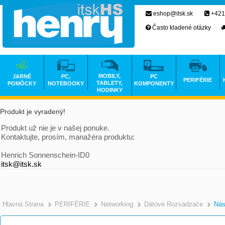
eshop@itsk.sk
+421
Často kladené otázky
MOBILY,
JARNÉ
PC,
PC
PERIFÉRIE
TABLETY,
POMÔCKY
NOTEBOOKY
KOMPONENTY
HODINKY
Produkt je vyradený!
Produkt už nie je v našej ponuke.
Kontaktujte, prosím, manažéra produktu:
Henrich Sonnenschein-ID0
itsk@itsk.sk
Hlavná Strana
PERIFÉRIE
Networking
Dátové Rozvádzače
Nás