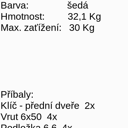
Barva: šedá
Hmotnost: 32,1 Kg
Max. zaťížení: 30 Kg
Příbaly:
Klíč - přední dveře 2x
Vrut 6x50 4x
Podložka 6,6 4x