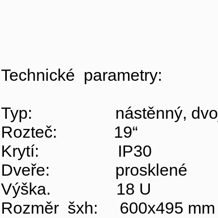
Technické parametry:
Typ: nástěnný, dvojd
Rozteč: 19“
Krytí: IP30
Dveře: prosklené
Výška. 18 U
Rozměr šxh: 600x495 mm