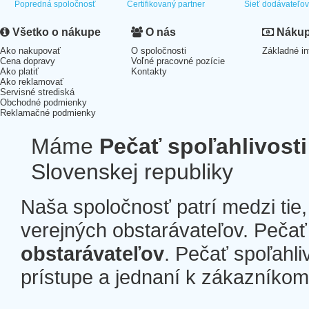
Popredná spoločnosť
Certifikovaný partner
Sieť dodávateľo
Všetko o nákupe
O nás
Nákup 
Ako nakupovať
O spoločnosti
Základné in
Cena dopravy
Voľné pracovné pozície
Ako platiť
Kontakty
Ako reklamovať
Servisné strediská
Obchodné podmienky
Reklamačné podmienky
Máme
Pečať spoľahlivosti
Slovenskej republiky
Naša spoločnosť patrí medzi tie
verejných obstarávateľov. Pečať 
obstarávateľov
. Pečať spoľahli
prístupe a jednaní k zákazníkom a