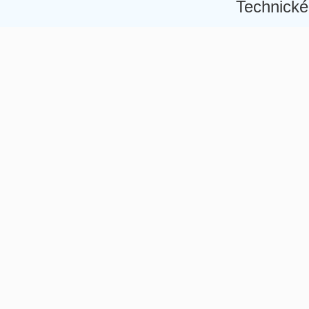
Technické
Â
Â
Â