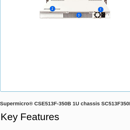
Supermicro® CSE513F-350B 1U chassis SC513F35
Key Features