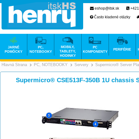
eshop@itsk.sk
+421
Často kladené otázky
MOBILY,
JARNÉ
PC,
PC
PERIFÉRIE
TABLETY,
POMÔCKY
NOTEBOOKY
KOMPONENTY
HODINKY
Hlavná Strana
PC, NOTEBOOKY
Servery
Supermicro® Server Pla
>
>
>
Supermicro® CSE513F-350B 1U chassis 