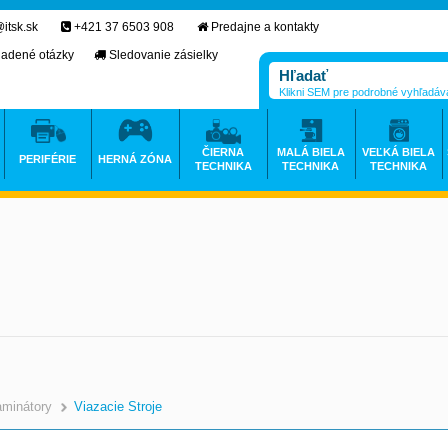
itsk.sk
+421 37 6503 908
Predajne a kontakty
ladené otázky
Sledovanie zásielky
Klikni SEM pre podrobné vyhľadáv
ČIERNA
MALÁ BIELA
VEĽKÁ BIELA
PERIFÉRIE
HERNÁ ZÓNA
TECHNIKA
TECHNIKA
TECHNIKA
aminátory
Viazacie Stroje