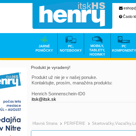
eshop@
Často k
MOBILY,
JARNÉ
PC,
PC
TABLETY,
POMÔCKY
NOTEBOOKY
KOMPONENTY
HODINKY
Produkt je vyradený!
Produkt už nie je v našej ponuke.
Kontaktujte, prosím, manažéra produktu:
Henrich Sonnenschein-ID0
itsk@itsk.sk
Hlavná Strana
PERIFÉRIE
Skartovačky,Viazačky,L