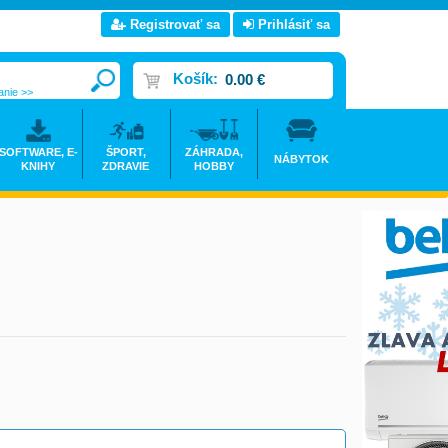
Registrovať sa
Prihlásiť sa
Košík:
0.00 €
anie >>
SOFTWARE, E-
ŠPORT,
ZÁHRADA,
NÁBYTOK
KNIHY
ZDRAVIE
HOBBY