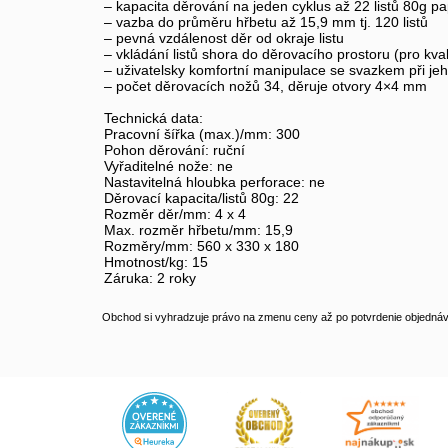
– kapacita děrování na jeden cyklus až 22 listů 80g pa
– vazba do průměru hřbetu až 15,9 mm tj. 120 listů
– pevná vzdálenost děr od okraje listu
– vkládání listů shora do děrovacího prostoru (pro kv
– uživatelsky komfortní manipulace se svazkem při jeho
– počet děrovacích nožů 34, děruje otvory 4×4 mm
Technická data:
Pracovní šířka (max.)/mm: 300
Pohon děrování: ruční
Vyřaditelné nože: ne
Nastavitelná hloubka perforace: ne
Děrovací kapacita/listů 80g: 22
Rozměr děr/mm: 4 x 4
Max. rozměr hřbetu/mm: 15,9
Rozměry/mm: 560 x 330 x 180
Hmotnost/kg: 15
Záruka: 2 roky
Obchod si vyhradzuje právo na zmenu ceny až po potvrdenie objednávk