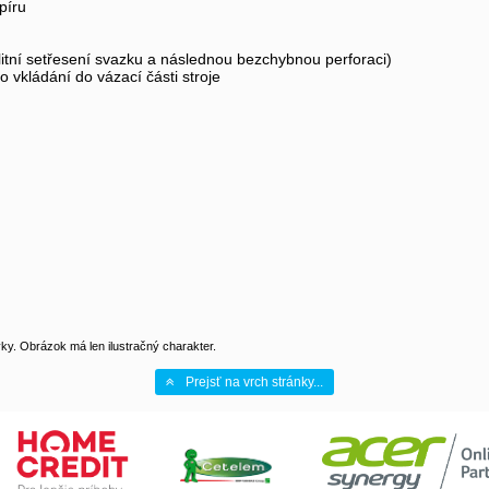
píru
alitní setřesení svazku a následnou bezchybnou perforaci)
 vkládání do vázací části stroje
y. Obrázok má len ilustračný charakter.
Prejsť na vrch stránky...