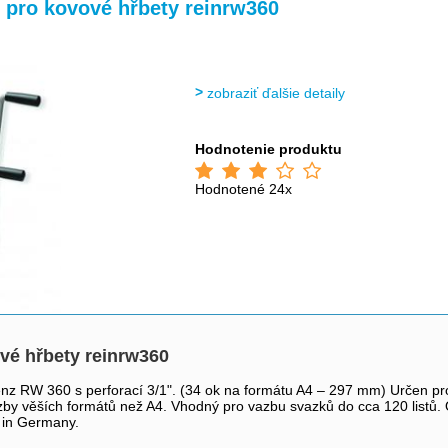
>
 pro kovové hřbety reinrw360
zobraziť ďalšie detaily
Hodnotenie produktu
Hodnotené 24x
vé hřbety reinrw360
 Renz RW 360 s perforací 3/1". (34 ok na formátu A4 – 297 mm) Určen 
 věších formátů než A4. Vhodný pro vazbu svazků do cca 120 listů. Op
 in Germany.