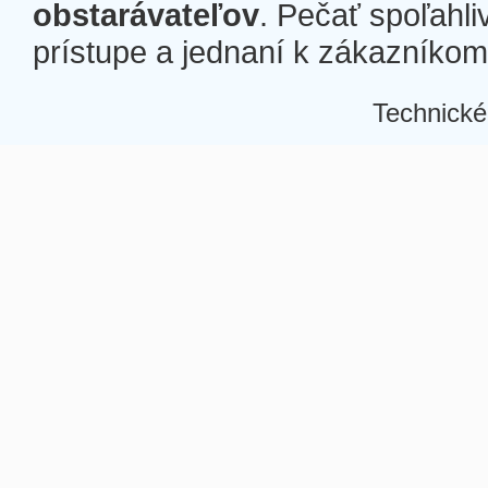
obstarávateľov
. Pečať spoľahli
prístupe a jednaní k zákazníkom a
Technické
Â
Â
Â