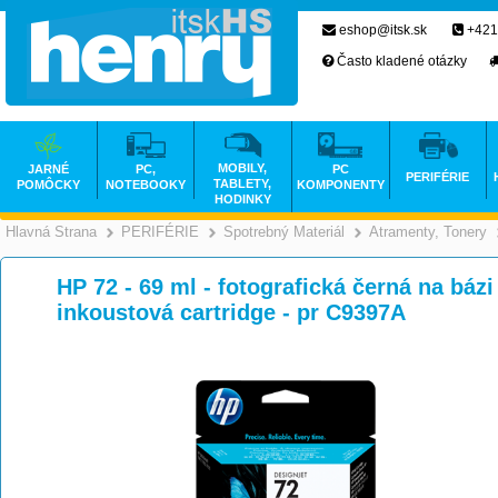
eshop@itsk.sk
+421
Často kladené otázky
MOBILY,
JARNÉ
PC,
PC
PERIFÉRIE
TABLETY,
POMÔCKY
NOTEBOOKY
KOMPONENTY
HODINKY
Hlavná Strana
PERIFÉRIE
Spotrebný Materiál
Atramenty, Tonery
>
>
>
HP 72 - 69 ml - fotografická černá na bázi 
inkoustová cartridge - pr C9397A