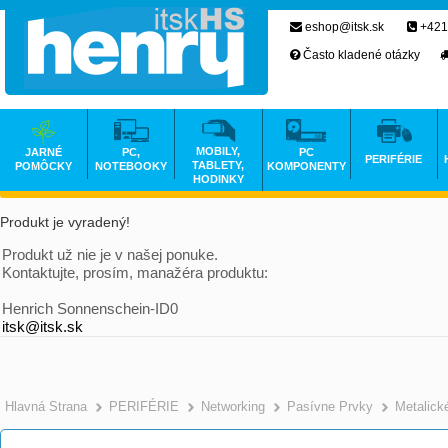
eshop@itsk.sk
+421
Často kladené otázky
MOBILY,
JARNÉ
PC,
PC
PERIFÉRIE
TABLETY,
POMÔCKY
NOTEBOOKY
KOMPONENTY
HODINKY
Produkt je vyradený!
Produkt už nie je v našej ponuke.
Kontaktujte, prosím, manažéra produktu:
Henrich Sonnenschein-ID0
itsk@itsk.sk
Hlavná Strana
PERIFÉRIE
Networking
Pasívne Prvky
Metalick