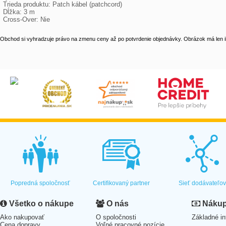
 Trieda produktu: Patch kábel (patchcord)

 Dĺžka: 3 m

 Cross-Over: Nie
Obchod si vyhradzuje právo na zmenu ceny až po potvrdenie objednávky. Obrázok má len il
Popredná spoločnosť
Certifikovaný partner
Sieť dodávateľo
Všetko o nákupe
O nás
Nákup 
Ako nakupovať
O spoločnosti
Základné in
Cena dopravy
Voľné pracovné pozície