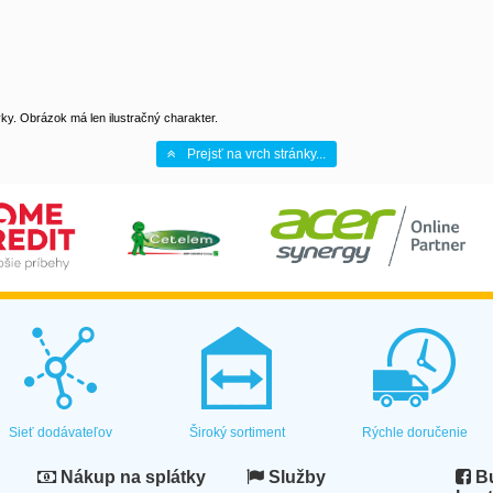
y. Obrázok má len ilustračný charakter.
Prejsť na vrch stránky...
Sieť dodávateľov
Široký sortiment
Rýchle doručenie
Nákup na splátky
Služby
Bu