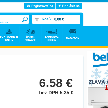
Registrovať sa
Prihlásiť sa
Košík:
0.00 €
anie >>
SOFTWARE, E-
ŠPORT,
ZÁHRADA,
NÁBYTOK
KNIHY
ZDRAVIE
HOBBY
6.58
€
bez DPH 5.35
€
do košíka