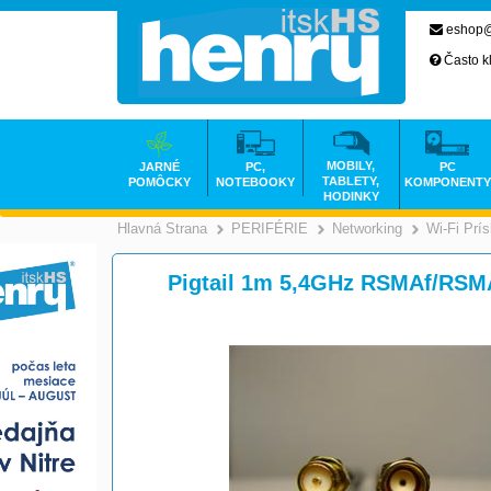
eshop@
Často k
MOBILY,
JARNÉ
PC,
PC
TABLETY,
POMÔCKY
NOTEBOOKY
KOMPONENTY
HODINKY
Hlavná Strana
PERIFÉRIE
Networking
Wi-Fi Prí
>
>
Pigtail 1m 5,4GHz RSMAf/RS