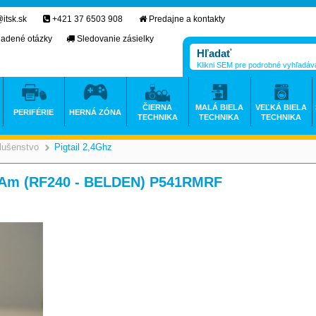
itsk.sk
+421 37 6503 908
Predajne a kontakty
ladené otázky
Sledovanie zásielky
Klikni SEM pre podrobné vyhľadáv
ČIERNA
MALÁ BIELA
VEĽKÁ BIELA
PERIFÉRIE
HERNÁ ZÓNA
TECHNIKA
TECHNIKA
TECHNIKA
slušenstvo
Pigtail 2,4Ghz
>
>
MAm (RF240 - BELDEN) P541RMRF