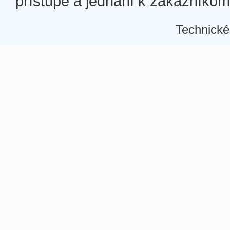
prístupe a jednaní k zákazníkom a
Technické
Â
Â
Â