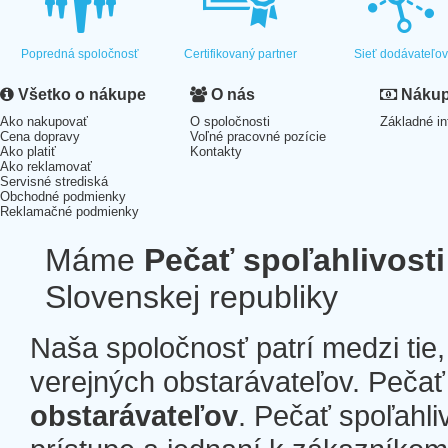
Popredná spoločnosť
Certifikovaný partner
Sieť dodávateľo
Všetko o nákupe
O nás
Nákup 
Ako nakupovať
O spoločnosti
Základné in
Cena dopravy
Voľné pracovné pozície
Ako platiť
Kontakty
Ako reklamovať
Servisné strediská
Obchodné podmienky
Reklamačné podmienky
Máme
Pečať spoľahlivosti
Slovenskej republiky
Naša spoločnosť patrí medzi tie
verejných obstarávateľov. Pečať 
obstarávateľov
. Pečať spoľahli