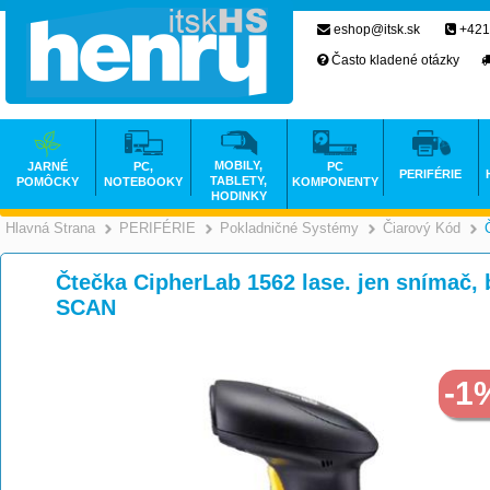
eshop@itsk.sk
+421
Často kladené otázky
MOBILY,
JARNÉ
PC,
PC
PERIFÉRIE
TABLETY,
POMÔCKY
NOTEBOOKY
KOMPONENTY
HODINKY
Hlavná Strana
PERIFÉRIE
Pokladničné Systémy
Čiarový Kód
>
>
Čtečka CipherLab 1562 lase. jen snímač, 
SCAN
-1