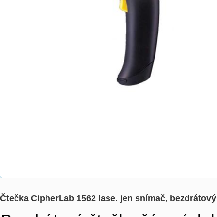
Čtečka CipherLab 1562 lase. jen snímač, bezdrátov