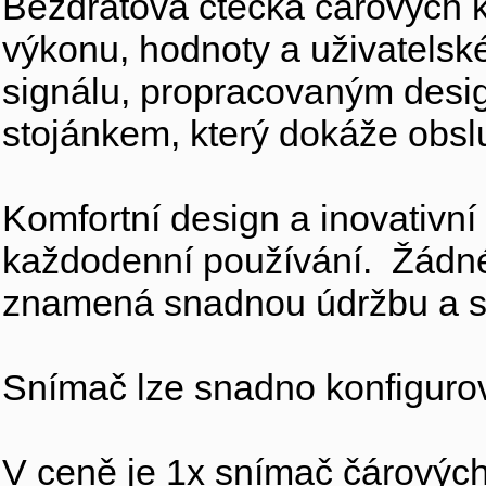
Bezdrátová čtečka čárových k
výkonu, hodnoty a uživatels
signálu, propracovaným des
stojánkem, který dokáže obs
Komfortní design a inovativn
každodenní používání. Žádné
znamená snadnou údržbu a ser
Snímač lze snadno konfiguro
V ceně je 1x snímač čárových