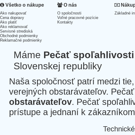
Všetko o nákupe
O nás
Nákup 
Ako nakupovať
O spoločnosti
Základné in
Cena dopravy
Voľné pracovné pozície
Ako platiť
Kontakty
Ako reklamovať
Servisné strediská
Obchodné podmienky
Reklamačné podmienky
Máme
Pečať spoľahlivosti
Slovenskej republiky
Naša spoločnosť patrí medzi tie
verejných obstarávateľov. Pečať 
obstarávateľov
. Pečať spoľahli
prístupe a jednaní k zákazníkom a
Technické
Â