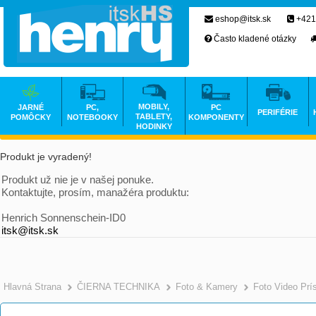
eshop@itsk.sk
+421
Často kladené otázky
MOBILY,
JARNÉ
PC,
PC
PERIFÉRIE
TABLETY,
POMÔCKY
NOTEBOOKY
KOMPONENTY
HODINKY
Produkt je vyradený!
Produkt už nie je v našej ponuke.
Kontaktujte, prosím, manažéra produktu:
Henrich Sonnenschein-ID0
itsk@itsk.sk
Hlavná Strana
ČIERNA TECHNIKA
Foto & Kamery
Foto Video Prí