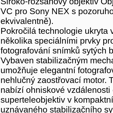
Široko-rozsahový objektiv Ob
VC pro Sony NEX s pozoru
ekvivalentně).
Pokročilá technologie ukryta 
několika speciálními prvky pr
fotografování snímků sytých 
Vybaven stabilizačným mecha
umožňuje elegantní fotografo
nehlučný zaostřovací motor. T
nabízí ohniskové vzdálenost
superteleobjektiv v kompaktní
uznávaného stabilizačního s