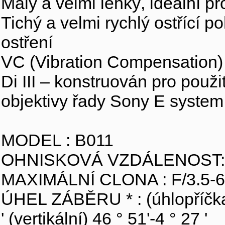
Malý a velmi lehký, ideální pr
Tichý a velmi rychlý ostřící
ostření
VC (Vibration Compensation) o
Di III – konstruován pro použi
objektivy řady Sony E system
MODEL : B011
OHNISKOVÁ VZDÁLENOST:
MAXIMÁLNÍ CLONA : F/3.5-6
ÚHEL ZÁBĚRU * : (úhlopříčka) 7
' (vertikální) 46 ° 51'-4 ° 27 '