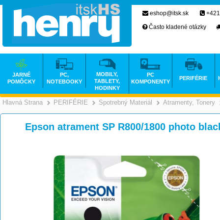
eshop@itsk.sk
+421
Často kladené otázky
MOBILY,
JARNÉ
PC,
PC
PERIFÉRIE
TABLETY,
POMÔCKY
NOTEBOOKY
KOMPONENTY
HODINKY
Hlavná Strana
PERIFÉRIE
Spotrebný Materiál
Atramenty, Tonery
>
>
>
Epson atrament SP R800/1800 photo bla