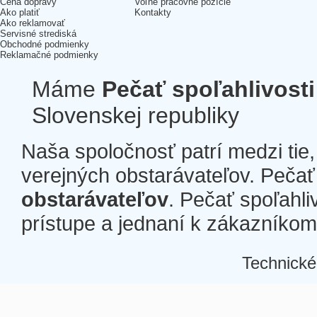
Cena dopravy
Voľné pracovné pozície
Ako platiť
Kontakty
Ako reklamovať
Servisné strediská
Obchodné podmienky
Reklamačné podmienky
Máme
Pečať spoľahlivosti
Slovenskej republiky
Naša spoločnosť patrí medzi tie
verejných obstarávateľov. Pečať 
obstarávateľov
. Pečať spoľahli
prístupe a jednaní k zákazníkom a
Technické
Â
Â
Â