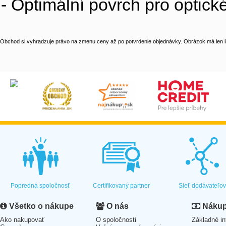
- Optimální povrch pro optick
Obchod si vyhradzuje právo na zmenu ceny až po potvrdenie objednávky. Obrázok má len il
Popredná spoločnosť
Certifikovaný partner
Sieť dodávateľo
Všetko o nákupe
O nás
Nákup 
Ako nakupovať
O spoločnosti
Základné in