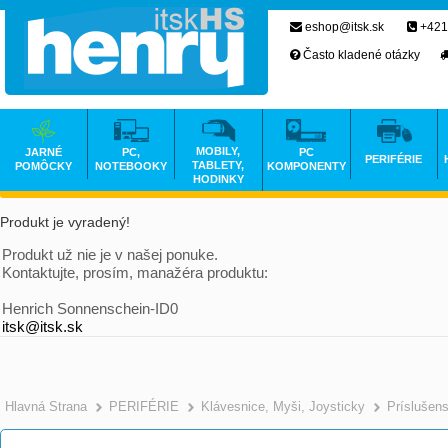
eshop@itsk.sk
+421
Často kladené otázky
MOBILY,
JARNÉ
PC,
PC
PERIFÉRIE
TABLETY,
POMÔCKY
NOTEBOOKY
KOMPONENTY
HODINKY
Produkt je vyradený!
Produkt už nie je v našej ponuke.
Kontaktujte, prosím, manažéra produktu:
Henrich Sonnenschein-ID0
itsk@itsk.sk
Hlavná Strana
PERIFÉRIE
Klávesnice, Myši, Joysticky
Príslušen