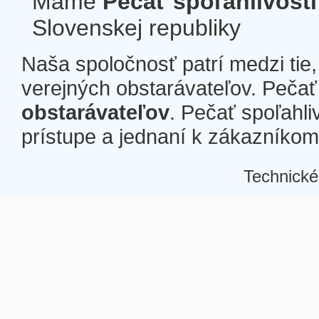
Máme
Pečať spoľahlivosti
Slovenskej republiky
Naša spoločnosť patrí medzi tie
verejných obstarávateľov. Pečať 
obstarávateľov
. Pečať spoľahli
prístupe a jednaní k zákazníkom a
Technické
Â
Â
Â