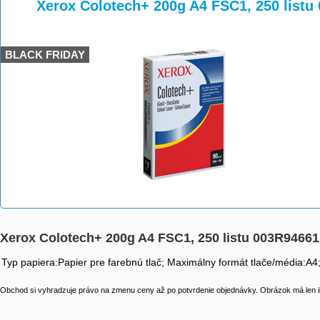
>
>
>
Xerox Colotech+ 200g A4 FSC1, 250 listu
BLACK FRIDAY
Xerox Colotech+ 200g A4 FSC1, 250 listu 003R94661
Typ papiera:Papier pre farebnú tlač; Maximálny formát tlače/média:A
Obchod si vyhradzuje právo na zmenu ceny až po potvrdenie objednávky. Obrázok má len il