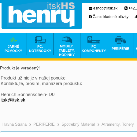
eshop@itsk.sk
+421
Často kladené otázky
MOBILY,
JARNÉ
PC,
PC
PERIFÉRIE
TABLETY,
POMÔCKY
NOTEBOOKY
KOMPONENTY
HODINKY
Produkt je vyradený!
Produkt už nie je v našej ponuke.
Kontaktujte, prosím, manažéra produktu:
Henrich Sonnenschein-ID0
itsk@itsk.sk
Hlavná Strana
PERIFÉRIE
Spotrebný Materiál
Atramenty, Tonery