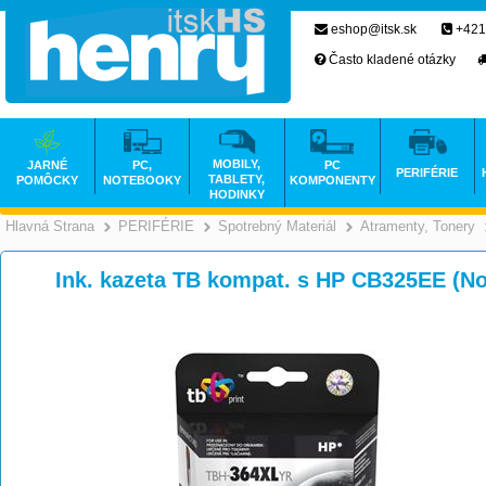
eshop@itsk.sk
+421
Často kladené otázky
MOBILY,
JARNÉ
PC,
PC
PERIFÉRIE
TABLETY,
POMÔCKY
NOTEBOOKY
KOMPONENTY
HODINKY
Hlavná Strana
PERIFÉRIE
Spotrebný Materiál
Atramenty, Tonery
>
>
>
Ink. kazeta TB kompat. s HP CB325EE (N