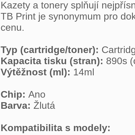
Kazety a tonery splňují nejpřísn
TB Print je synonymum pro dokona
cenu.

Typ (cartridge/toner): 
Kapacita tisku (stran): 
Výtěžnost (ml): 
14ml

Chip: 
Barva: 
Žlutá

Kompatibilita s modely: