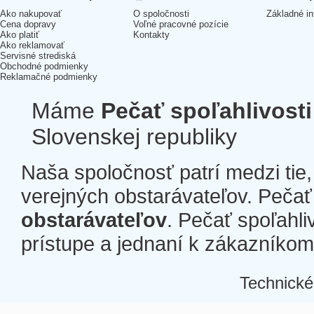
Ako nakupovať
O spoločnosti
Základné in
Cena dopravy
Voľné pracovné pozície
Ako platiť
Kontakty
Ako reklamovať
Servisné strediská
Obchodné podmienky
Reklamačné podmienky
Máme
Pečať spoľahlivosti
Slovenskej republiky
Naša spoločnosť patrí medzi tie
verejných obstarávateľov. Pečať 
obstarávateľov
. Pečať spoľahli
prístupe a jednaní k zákazníkom a
Technické
Â
Â
Â