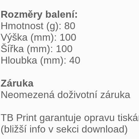
Rozměry balení: 

Hmotnost (g): 80

Výška (mm): 100

Šířka (mm): 100

Hloubka (mm): 40

Záruka

Neomezená doživotní záruka

TB Print garantuje opravu tiská
(bližší info v sekci download)
