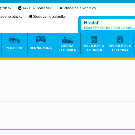
itsk.sk
+421 37 6503 908
Predajne a kontakty
ladené otázky
Sledovanie zásielky
Klikni SEM pre podrobné vyhľadáv
ČIERNA
MALÁ BIELA
VEĽKÁ BIELA
PERIFÉRIE
HERNÁ ZÓNA
TECHNIKA
TECHNIKA
TECHNIKA