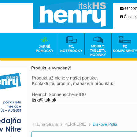
eshop@
Často k
MOBILY,
JARNÉ
PC,
PC
TABLETY,
POMÔCKY
NOTEBOOKY
KOMPONENTY
HODINKY
Produkt je vyradený!
Produkt už nie je v našej ponuke.
Kontaktujte, prosím, manažéra produktu:
Henrich Sonnenschein-ID0
itsk@itsk.sk
Hlavná Strana
PERIFÉRIE
Diskové Polia