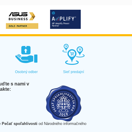
Osobný odber
Sieť predajní
ďte s nami v
akte:
e
Pečať spoľahlivosti
od Národného informačného