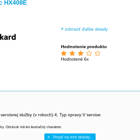
c HX408E
zobraziť ďalšie detaily
Hodnotenie produktu
Hodnotené 6x
 servisnej služby (v rokoch):4; Typ opravy:V servise
y. Obrázok má len ilustračný charakter.
Prejsť na vrch stránky...