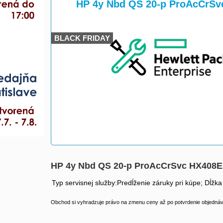
>
>
HP 4y Nbd QS 20-p ProAcCrSv
BLACK FRIDAY
HP 4y Nbd QS 20-p ProAcCrSvc HX408E
Typ servisnej služby:Predĺženie záruky pri kúpe; Dĺžka
Obchod si vyhradzuje právo na zmenu ceny až po potvrdenie objednávk