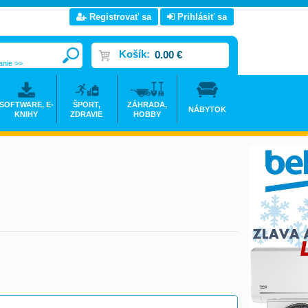
Registrovať sa
Prihlásiť sa
Košík:
0.00 €
anie >>
SOFTWARE, E-
ŠPORT,
ZÁHRADA,
NÁBYTOK
KNIHY
ZDRAVIE
HOBBY