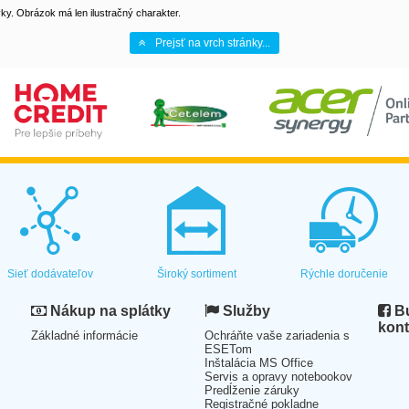
y. Obrázok má len ilustračný charakter.
Prejsť na vrch stránky...
Sieť dodávateľov
Široký sortiment
Rýchle doručenie
Nákup na splátky
Služby
Bu
kont
Základné informácie
Ochráňte vaše zariadenia s
ESETom
Inštalácia MS Office
Servis a opravy notebookov
Predĺženie záruky
Registračné pokladne