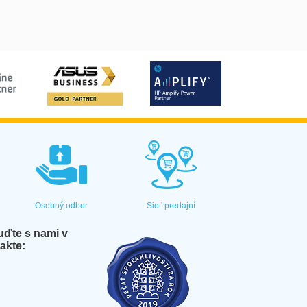
Osobný odber
Sieť predajní
ďte s nami v
akte: