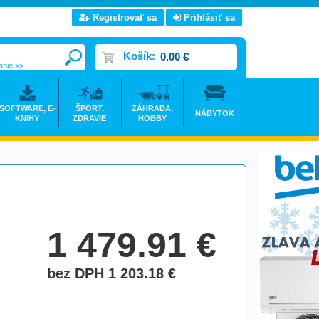
Registrovať sa
Prihlásiť sa
Košík:
0.00 €
anie >>
SOFTWARE, E-
ŠPORT,
ZÁHRADA,
NÁBYTOK
KNIHY
ZDRAVIE
HOBBY
1 479.91
€
bez DPH 1 203.18
€
do košíka