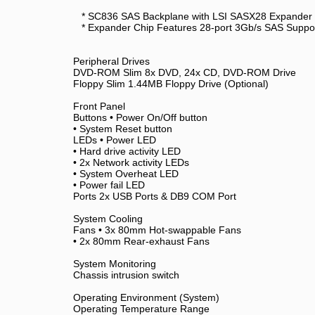
* SC836 SAS Backplane with LSI SASX28 Expander 
* Expander Chip Features 28-port 3Gb/s SAS Suppo
Peripheral Drives
DVD-ROM Slim 8x DVD, 24x CD, DVD-ROM Drive
Floppy Slim 1.44MB Floppy Drive (Optional)
Front Panel
Buttons • Power On/Off button
• System Reset button
LEDs • Power LED
• Hard drive activity LED
• 2x Network activity LEDs
• System Overheat LED
• Power fail LED
Ports 2x USB Ports & DB9 COM Port
System Cooling
Fans • 3x 80mm Hot-swappable Fans
• 2x 80mm Rear-exhaust Fans
System Monitoring
Chassis intrusion switch
Operating Environment (System)
Operating Temperature Range