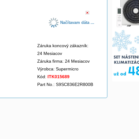
Načítavam dáta ...
Záruka koncový zákazník:
24 Mesiacov
Záruka firma: 24 Mesiacov
Výrobca:
Supermicro
Kód:
ITK015689
Part No.: S9SC836E2R800B