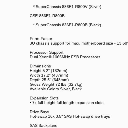
* SuperChassis 836E1-R800V (Silver)
CSE-836E1-R800B
* SuperChassis 836E1-R800B (Black)
Form Factor
3U chassis support for max. motherboard size - 13.68"
Processor Support
Dual Xeon® 1066MHz FSB Processors
Dimensions
Height 5.2" (132mm)
Width 17.2" (437mm)
Depth 25.5" (648mm)
Gross Weight 72 lbs (32.7kg)
Available Colors Silver, Black
Expansion Slots
• 7x full-height full-length expansion slots
Drive Bays
Hot-swap 16x 3.5" SAS Hot-swap drive trays
SAS Backplane