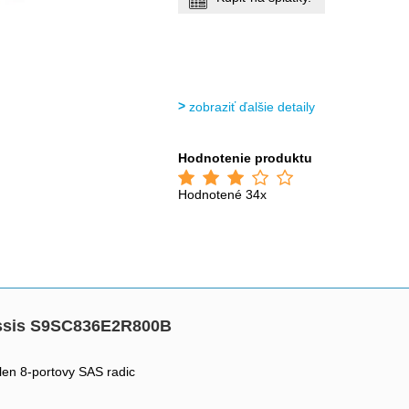
zobraziť ďalšie detaily
Hodnotenie produktu
Hodnotené 34x
ssis S9SC836E2R800B
 len 8-portovy SAS radic