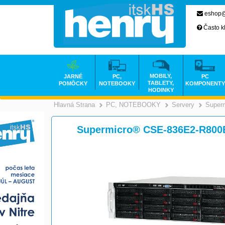
eshop@
Často k
MOBILY,
JARNÉ
PC,
PC
TABLETY,
POMÔCKY
NOTEBOOKY
KOMPONENTY
HODINKY
Hlavná Strana
PC, NOTEBOOKY
Servery
Superm
>
Supermicro® CSE-836E2-R800