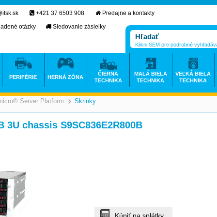
itsk.sk
+421 37 6503 908
Predajne a kontakty
ladené otázky
Sledovanie zásielky
Klikni SEM pre podrobné vyhľadáv
ČIERNA
MALÁ BIELA
VEĽKÁ BIELA
PERIFÉRIE
HERNÁ ZÓNA
TECHNIKA
TECHNIKA
TECHNIKA
icro® Server Platform
Skrinky
>
>
>
B 3U chassis S9SC836E2R800B
Kúpiť na splátky.