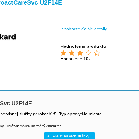
roactCareSvc U2F14E
zobraziť ďalšie detaily
Hodnotenie produktu
Hodnotené 10x
eSvc U2F14E
 servisnej služby (v rokoch):5; Typ opravy:Na mieste
y. Obrázok má len ilustračný charakter.
Prejsť na vrch stránky...