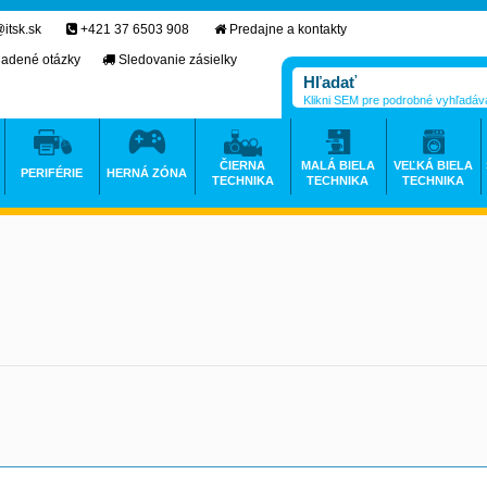
itsk.sk
+421 37 6503 908
Predajne a kontakty
ladené otázky
Sledovanie zásielky
Klikni SEM pre podrobné vyhľadáv
ČIERNA
MALÁ BIELA
VEĽKÁ BIELA
PERIFÉRIE
HERNÁ ZÓNA
TECHNIKA
TECHNIKA
TECHNIKA