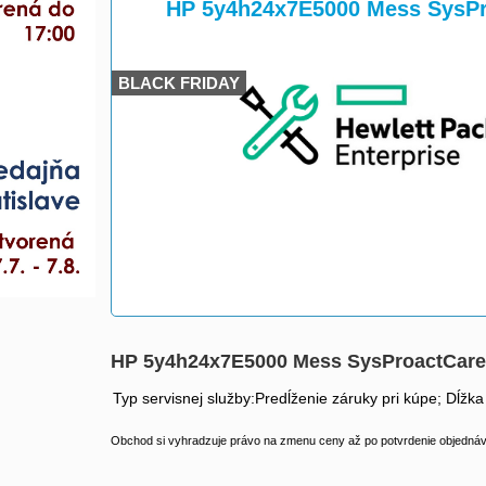
>
>
HP 5y4h24x7E5000 Mess SysP
BLACK FRIDAY
HP 5y4h24x7E5000 Mess SysProactCar
Typ servisnej služby:Predĺženie záruky pri kúpe; Dĺžka
Obchod si vyhradzuje právo na zmenu ceny až po potvrdenie objednávk