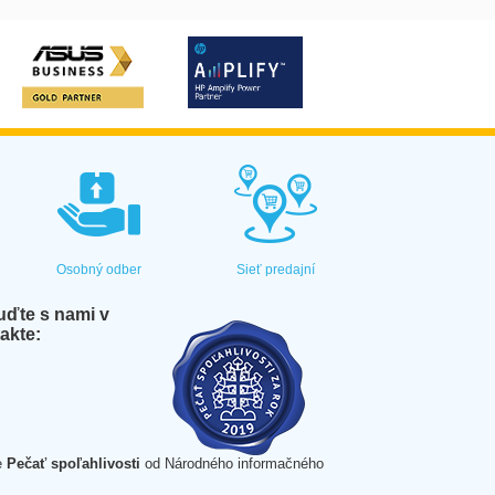
Osobný odber
Sieť predajní
ďte s nami v
akte:
e
Pečať spoľahlivosti
od Národného informačného