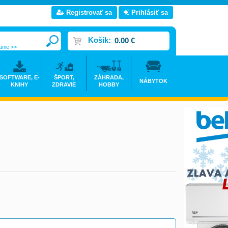
Registrovať sa
Prihlásiť sa
Košík:
0.00 €
anie >>
SOFTWARE, E-
ŠPORT,
ZÁHRADA,
NÁBYTOK
KNIHY
ZDRAVIE
HOBBY