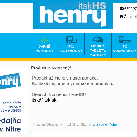
eshop@
Často k
MOBILY,
JARNÉ
PC,
PC
TABLETY,
POMÔCKY
NOTEBOOKY
KOMPONENTY
HODINKY
Produkt je vyradený!
Produkt už nie je v našej ponuke.
Kontaktujte, prosím, manažéra produktu:
Henrich Sonnenschein-ID0
itsk@itsk.sk
Hlavná Strana
PERIFÉRIE
Diskové Polia