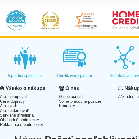
Popredná spoločnosť
Certifikovaný partner
Sieť dodávateľo
Všetko o nákupe
O nás
Nákup 
Ako nakupovať
O spoločnosti
Základné in
Cena dopravy
Voľné pracovné pozície
Ako platiť
Kontakty
Ako reklamovať
Servisné strediská
Obchodné podmienky
Reklamačné podmienky