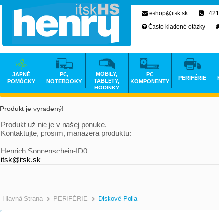
eshop@itsk.sk
+421
Často kladené otázky
MOBILY,
JARNÉ
PC,
PC
PERIFÉRIE
TABLETY,
POMÔCKY
NOTEBOOKY
KOMPONENTY
HODINKY
Produkt je vyradený!
Produkt už nie je v našej ponuke.
Kontaktujte, prosím, manažéra produktu:
Henrich Sonnenschein-ID0
itsk@itsk.sk
Hlavná Strana
PERIFÉRIE
Diskové Polia