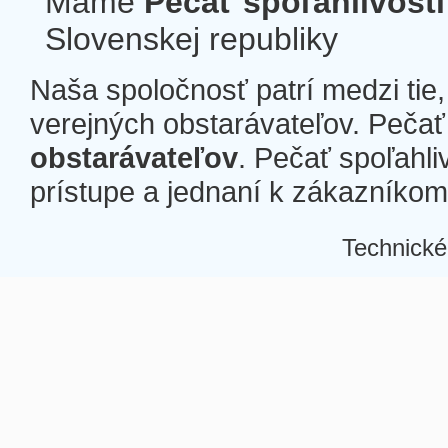
Máme
Pečať spoľahlivosti
Slovenskej republiky
Naša spoločnosť patrí medzi tie
verejných obstarávateľov. Pečať 
obstarávateľov
. Pečať spoľahli
prístupe a jednaní k zákazníkom a
Technické
Â
Â
Â