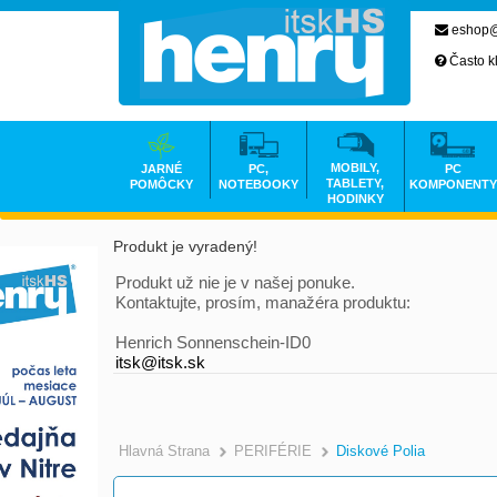
eshop@
Často k
MOBILY,
JARNÉ
PC,
PC
TABLETY,
POMÔCKY
NOTEBOOKY
KOMPONENTY
HODINKY
Produkt je vyradený!
Produkt už nie je v našej ponuke.
Kontaktujte, prosím, manažéra produktu:
Henrich Sonnenschein-ID0
itsk@itsk.sk
Hlavná Strana
PERIFÉRIE
Diskové Polia