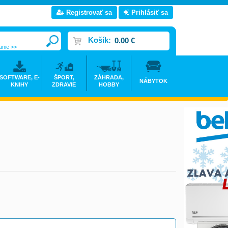
Registrovať sa
Prihlásiť sa
Košík:
0.00 €
anie >>
SOFTWARE, E-
ŠPORT,
ZÁHRADA,
NÁBYTOK
KNIHY
ZDRAVIE
HOBBY