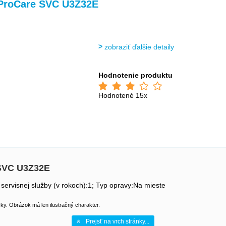
ProCare SVC U3Z32E
zobraziť ďalšie detaily
Hodnotenie produktu
Hodnotené 15x
 SVC U3Z32E
 servisnej služby (v rokoch):1; Typ opravy:Na mieste
y. Obrázok má len ilustračný charakter.
Prejsť na vrch stránky...