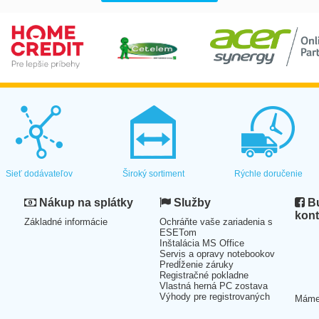
Sieť dodávateľov
Široký sortiment
Rýchle doručenie
Nákup na splátky
Služby
Bu
kont
Základné informácie
Ochráňte vaše zariadenia s
ESETom
Inštalácia MS Office
Servis a opravy notebookov
Predĺženie záruky
Registračné pokladne
Vlastná herná PC zostava
Výhody pre registrovaných
Mám