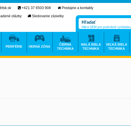
itsk.sk
+421 37 6503 908
Predajne a kontakty
ladené otázky
Sledovanie zásielky
Klikni SEM pre podrobné vyhľadáv
ČIERNA
MALÁ BIELA
VEĽKÁ BIELA
PERIFÉRIE
HERNÁ ZÓNA
TECHNIKA
TECHNIKA
TECHNIKA