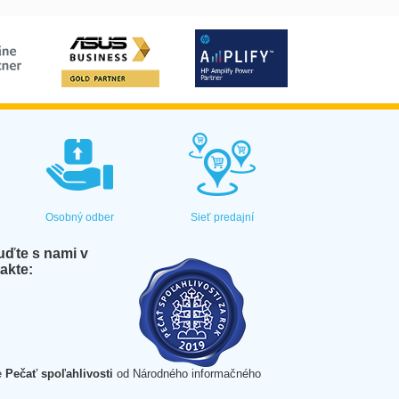
Osobný odber
Sieť predajní
ďte s nami v
akte:
e
Pečať spoľahlivosti
od Národného informačného