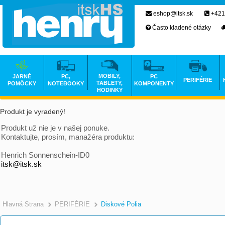
eshop@itsk.sk
+421
Často kladené otázky
MOBILY,
JARNÉ
PC,
PC
PERIFÉRIE
TABLETY,
POMÔCKY
NOTEBOOKY
KOMPONENTY
HODINKY
Produkt je vyradený!
Produkt už nie je v našej ponuke.
Kontaktujte, prosím, manažéra produktu:
Henrich Sonnenschein-ID0
itsk@itsk.sk
Hlavná Strana
PERIFÉRIE
Diskové Polia