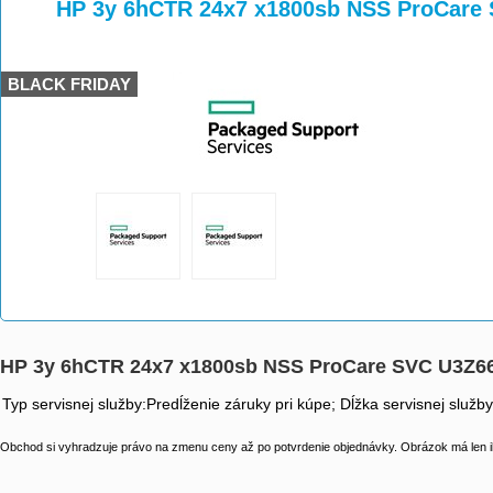
>
>
HP 3y 6hCTR 24x7 x1800sb NSS ProCare
BLACK FRIDAY
HP 3y 6hCTR 24x7 x1800sb NSS ProCare SVC U3Z6
Typ servisnej služby:Predĺženie záruky pri kúpe; Dĺžka servisnej služb
Obchod si vyhradzuje právo na zmenu ceny až po potvrdenie objednávky. Obrázok má len il