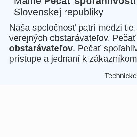
Máme
Pečať spoľahlivosti
Slovenskej republiky
Naša spoločnosť patrí medzi tie
verejných obstarávateľov. Pečať 
obstarávateľov
. Pečať spoľahli
prístupe a jednaní k zákazníkom a
Technické
Â
Â
Â