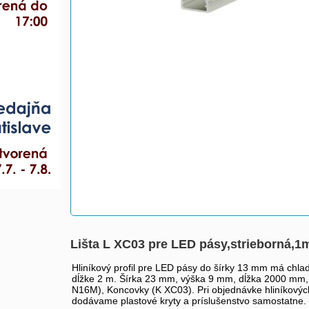
Lišta L XC03 pre LED pásy,strieborná,1
Hliníkový profil pre LED pásy do šírky 13 mm má chl
dĺžke 2 m. Šírka 23 mm, výška 9 mm, dĺžka 2000 mm, 
N16M), Koncovky (K XC03). Pri objednávke hliníkových 
dodávame plastové kryty a príslušenstvo samostatne.