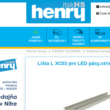
eshop@
Často k
MOBILY,
JARNÉ
PC,
PC
TABLETY,
POMÔCKY
NOTEBOOKY
KOMPONENTY
HODINKY
Hlavná Strana
ČIERNA TECHNIKA
Satelitná Techni
>
Lišta L XC03 pre LED pásy,str