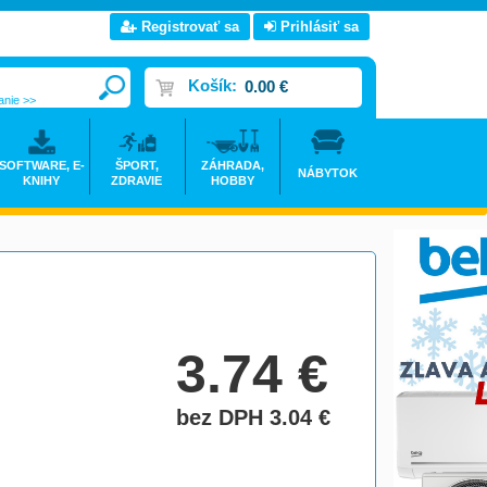
Registrovať sa
Prihlásiť sa
Košík:
0.00 €
anie >>
SOFTWARE, E-
ŠPORT,
ZÁHRADA,
NÁBYTOK
KNIHY
ZDRAVIE
HOBBY
3.74
€
bez DPH 3.04
€
do košíka