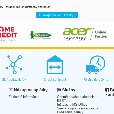
y. Obrázok má len ilustračný charakter.
Prejsť na vrch stránky...
Sieť dodávateľov
Široký sortiment
Rýchle doručenie
Nákup na splátky
Služby
Bu
kont
Základné informácie
Ochráňte vaše zariadenia s
ESETom
Inštalácia MS Office
Servis a opravy notebookov
Predĺženie záruky