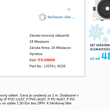
Načítavam dáta ...
Záruka koncový zákazník:
24 Mesiacov
Záruka firma: 24 Mesiacov
Výrobca:
Kód:
ITK158609
Part No.: LISTA L XC03
eborný odtieň. Cena je uvedená za 1 m. Dodávané v
kryty (P PVC-U15T, P PVC-N16T, P PC-N16T, P PC-
 vo výške 1,50 Eur bez DPH. K hliníkovej lište