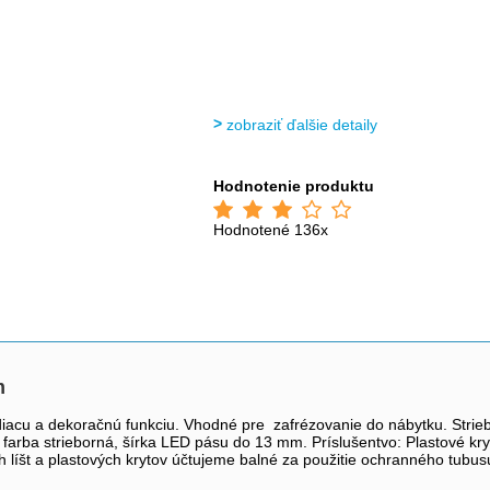
zobraziť ďalšie detaily
Hodnotenie produktu
Hodnotené 136x
m
adiacu a dekoračnú funkciu. Vhodné pre zafrézovanie do nábytku. Stri
farba strieborná, šírka LED pásu do 13 mm. Príslušentvo: Plastové 
líšt a plastových krytov účtujeme balné za použitie ochranného tubusu