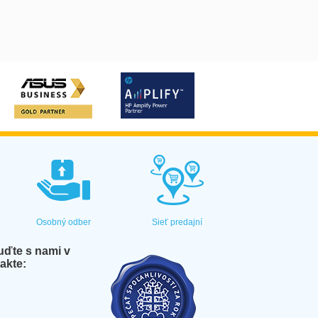
Osobný odber
Sieť predajní
ďte s nami v
akte: