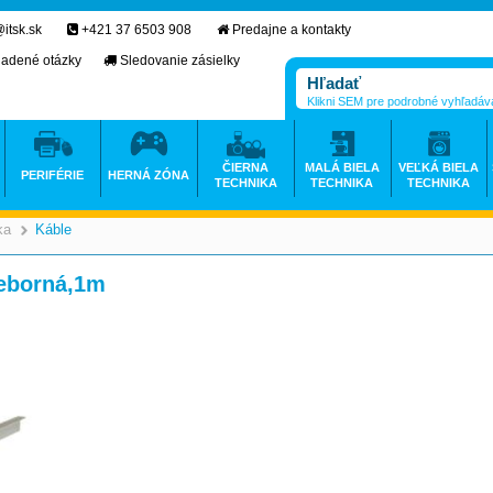
itsk.sk
+421 37 6503 908
Predajne a kontakty
ladené otázky
Sledovanie zásielky
Klikni SEM pre podrobné vyhľadáv
ČIERNA
MALÁ BIELA
VEĽKÁ BIELA
PERIFÉRIE
HERNÁ ZÓNA
TECHNIKA
TECHNIKA
TECHNIKA
ka
Káble
>
>
ieborná,1m