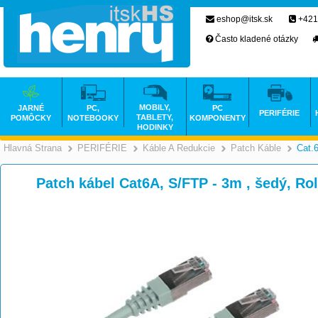
eshop@itsk.sk
+421
Často kladené otázky
MOBILY,
JARNÉ
PC,
PC
PERIFÉRIE
TABLETY,
POMÔCKY
NOTEBOOKY
KOMPONENTY
HODINKY
Hlavná Strana
PERIFÉRIE
Káble A Redukcie
Patch Káble
Cat.
>
>
>
Patch kábel Cat6A, S/FTP - 3m , šedý, Rol