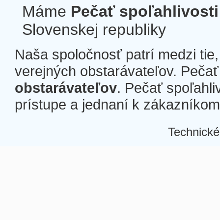
Máme
Pečať spoľahlivosti
Slovenskej republiky
Naša spoločnosť patrí medzi tie
verejných obstarávateľov. Pečať 
obstarávateľov
. Pečať spoľahli
prístupe a jednaní k zákazníkom a
Technické
Â
Â
Â