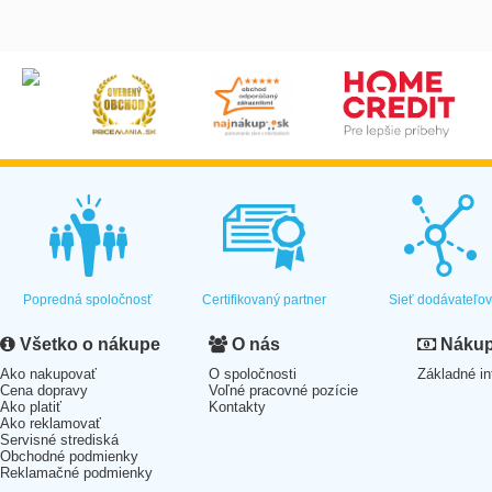
Popredná spoločnosť
Certifikovaný partner
Sieť dodávateľo
Všetko o nákupe
O nás
Nákup 
Ako nakupovať
O spoločnosti
Základné in
Cena dopravy
Voľné pracovné pozície
Ako platiť
Kontakty
Ako reklamovať
Servisné strediská
Obchodné podmienky
Reklamačné podmienky