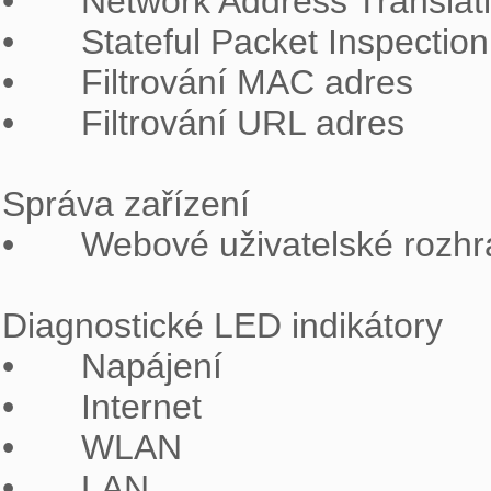
•	Network Address Translation (NAT)

•	Stateful Packet Inspection (SPI)

•	Filtrování MAC adres

•	Filtrování URL adres

Správa zařízení

•	Webové uživatelské rozhraní

Diagnostické LED indikátory

•	Napájení

•	Internet

•	WLAN

•	LAN
