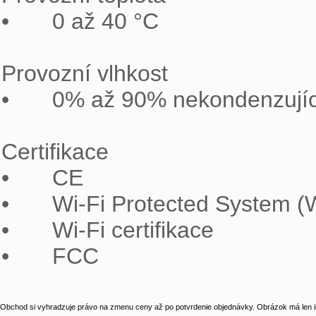
•	0 až 40 °C

Provozní vlhkost

•	0% až 90% nekondenzující

Certifikace

•	CE

•	Wi-Fi Protected System (WPS)

•	Wi-Fi certifikace

•	FCC
Obchod si vyhradzuje právo na zmenu ceny až po potvrdenie objednávky. Obrázok má len il