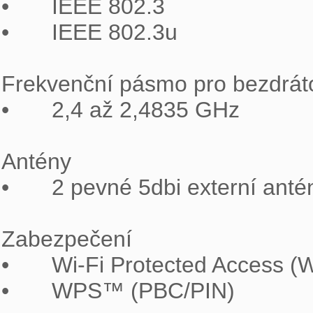
•	IEEE 802.3

•	IEEE 802.3u

Frekvenční pásmo pro bezdráto
•	2,4 až 2,4835 GHz

Antény

•	2 pevné 5dbi externí antény

Zabezpečení

•	Wi-Fi Protected Access (WPA/WPA2)

•	WPS™ (PBC/PIN)
