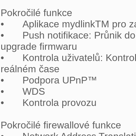
Pokročilé funkce

•	Aplikace mydlinkTM pro zařízení se systémy iOS a Android

•	Push notifikace: Průnik do bezdrátové sítě/Připojení uživatele/Nový 
upgrade firmwaru

•	Kontrola uživatelů: Kontrola přístupu/Záznamy o prohlížení stránek v 
reálném čase

•	Podpora UPnP™

•	WDS

•	Kontrola provozu

Pokročilé firewallové funkce
