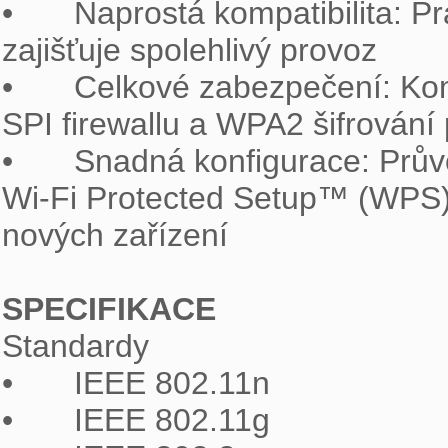
•	Naprostá kompatibilita: Pracuje s každým zařízení s certifikací Wi-Fi a 
zajišťuje spolehlivý provoz

•	Celkové zabezpečení: Kompletní sada zabezpečovacích funkcí včetně 
SPI firewallu a WPA2 šifrování 
•	Snadná konfigurace: Průvodce nastavením Easy Setup Wizard a funkce 
Wi-Fi Protected Setup™ (WPS) 
nových zařízení

SPECIFIKACE

Standardy

•	IEEE 802.11n

•	IEEE 802.11g
