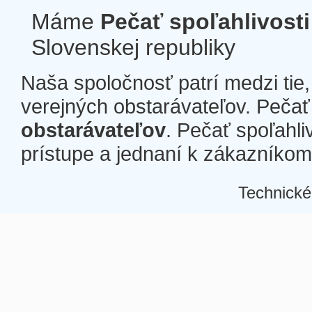
Máme
Pečať spoľahlivosti
Slovenskej republiky
Naša spoločnosť patrí medzi tie
verejných obstarávateľov. Pečať 
obstarávateľov
. Pečať spoľahli
prístupe a jednaní k zákazníkom a
Technické
Â
Â
Â