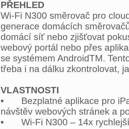
PŘEHLED

Wi-Fi N300 směrovač pro cloud
generace domácích směrovačů, 
domácí síť nebo zjišťovat pokusy
webový portál nebo přes aplik
se systémem AndroidTM. Tento sm
třeba i na dálku zkontrolovat, ja
VLASTNOSTI

•	Bezplatné aplikace pro iPad®, iPhone® a Android™ pro monitorování 
návštěv webových stránek a pok
•	Wi-Fi N300 – 14x rychlejší přenos dat než u Wi-Fi G směrovačů
