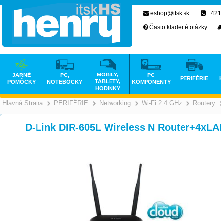
eshop@itsk.sk
+421
Často kladené otázky
MOBILY,
JARNÉ
PC,
PC
PERIFÉRIE
TABLETY,
POMÔCKY
NOTEBOOKY
KOMPONENTY
HODINKY
Hlavná Strana
PERIFÉRIE
Networking
Wi-Fi 2.4 GHz
Routery
>
>
>
D-Link DIR-605L Wireless N Router+4xLA