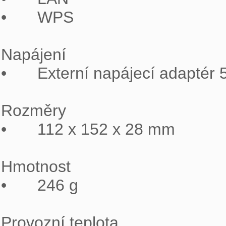
•	WPS

Napájení

•	Externí napájecí adaptér 5 V DC, 1 A

Rozměry

•	112 x 152 x 28 mm

Hmotnost

•	246 g

Provozní teplota
