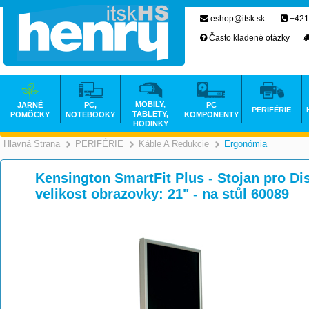
eshop@itsk.sk
+421
Často kladené otázky
MOBILY,
JARNÉ
PC,
PC
PERIFÉRIE
TABLETY,
POMÔCKY
NOTEBOOKY
KOMPONENTY
HODINKY
Hlavná Strana
PERIFÉRIE
Káble A Redukcie
Ergonómia
>
>
>
Kensington SmartFit Plus - Stojan pro Dis
velikost obrazovky: 21" - na stůl 60089