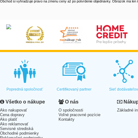
Obchod si vyhradzuje právo na zmenu ceny až po potvrdenie objednávky. Obrázok má len il
Popredná spoločnosť
Certifikovaný partner
Sieť dodávateľo
Všetko o nákupe
O nás
Nákup 
Ako nakupovať
O spoločnosti
Základné in
Cena dopravy
Voľné pracovné pozície
Ako platiť
Kontakty
Ako reklamovať
Servisné strediská
Obchodné podmienky
Reklamačné podmienky