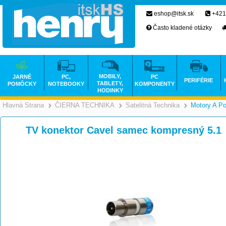
eshop@itsk.sk
+421
Často kladené otázky
MOBILY,
JARNÉ
PC,
PC
PERIFÉRIE
TABLETY,
POMÔCKY
NOTEBOOKY
KOMPONENTY
HODINKY
Hlavná Strana
ČIERNA TECHNIKA
Satelitná Technika
Motory A Po
>
>
TV konektor Cavel samec kompresný 5.1