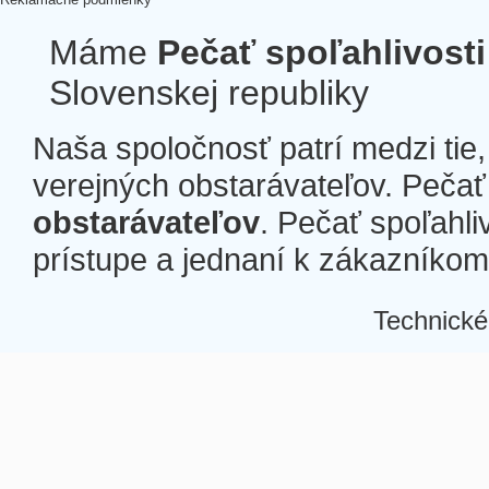
Máme
Pečať spoľahlivosti
Slovenskej republiky
Naša spoločnosť patrí medzi tie
verejných obstarávateľov. Pečať 
obstarávateľov
. Pečať spoľahli
prístupe a jednaní k zákazníkom a
Technické
Â
Â
Â