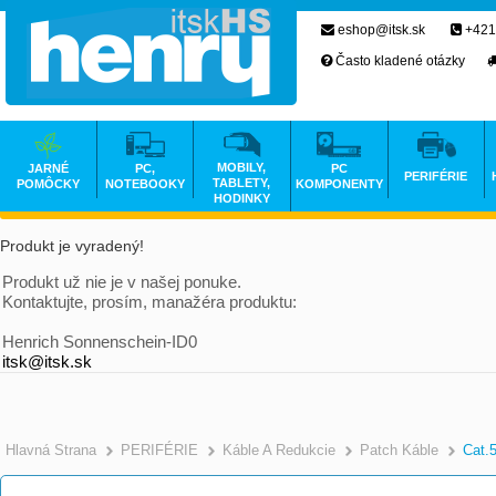
eshop@itsk.sk
+421
Často kladené otázky
MOBILY,
JARNÉ
PC,
PC
PERIFÉRIE
TABLETY,
POMÔCKY
NOTEBOOKY
KOMPONENTY
HODINKY
Produkt je vyradený!
Produkt už nie je v našej ponuke.
Kontaktujte, prosím, manažéra produktu:
Henrich Sonnenschein-ID0
itsk@itsk.sk
Hlavná Strana
PERIFÉRIE
Káble A Redukcie
Patch Káble
Cat.