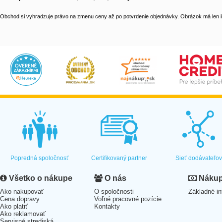
Obchod si vyhradzuje právo na zmenu ceny až po potvrdenie objednávky. Obrázok má len il
Popredná spoločnosť
Certifikovaný partner
Sieť dodávateľo
Všetko o nákupe
O nás
Nákup 
Ako nakupovať
O spoločnosti
Základné in
Cena dopravy
Voľné pracovné pozície
Ako platiť
Kontakty
Ako reklamovať
Servisné strediská