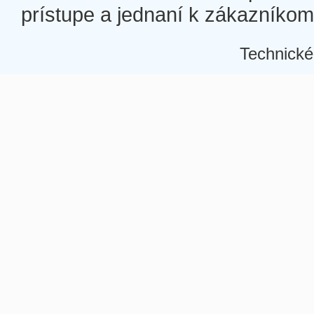
prístupe a jednaní k zákazníkom a
Technické
Â
Â
Â