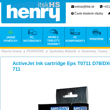
eshop@itsk.sk
+421
Často kladené otázky
MOBILY,
JARNÉ
PC,
PC
PERIFÉRIE
TABLETY,
POMÔCKY
NOTEBOOKY
KOMPONENTY
HODINKY
Hlavná Strana
PERIFÉRIE
Spotrebný Materiál
Atramenty, Tonery
>
>
>
ActiveJet Ink cartridge Eps T0711 D78/D
711