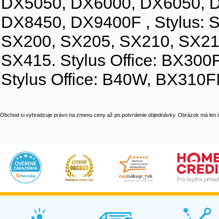
DX5050, DX6000, DX6050, 
DX8450, DX9400F , Stylus: 
SX200, SX205, SX210, SX215
SX415. Stylus Office: BX30
Stylus Office: B40W, BX31
Obchod si vyhradzuje právo na zmenu ceny až po potvrdenie objednávky. Obrázok má len il