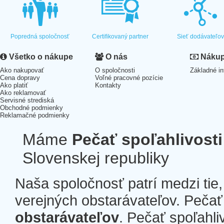
Popredná spoločnosť
Certifikovaný partner
Sieť dodávateľo
Všetko o nákupe
O nás
Nákup 
Ako nakupovať
O spoločnosti
Základné in
Cena dopravy
Voľné pracovné pozície
Ako platiť
Kontakty
Ako reklamovať
Servisné strediská
Obchodné podmienky
Reklamačné podmienky
Máme
Pečať spoľahlivosti
Slovenskej republiky
Naša spoločnosť patrí medzi tie
verejných obstarávateľov. Pečať 
obstarávateľov
. Pečať spoľahli