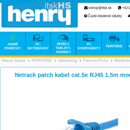
eshop@itsk.sk
+421
Často kladené otázky
MOBILY,
JARNÉ
PC,
PC
PERIFÉRIE
TABLETY,
POMÔCKY
NOTEBOOKY
KOMPONENTY
HODINKY
Hlavná Strana
PERIFÉRIE
Networking
Pasívne Prvky
Metalick
>
>
>
Netrack patch kabel cat.5e RJ45 1,5m mo