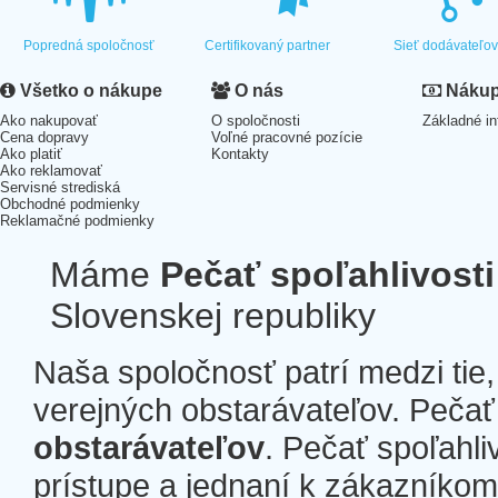
Popredná spoločnosť
Certifikovaný partner
Sieť dodávateľo
Všetko o nákupe
O nás
Nákup 
Ako nakupovať
O spoločnosti
Základné in
Cena dopravy
Voľné pracovné pozície
Ako platiť
Kontakty
Ako reklamovať
Servisné strediská
Obchodné podmienky
Reklamačné podmienky
Máme
Pečať spoľahlivosti
Slovenskej republiky
Naša spoločnosť patrí medzi tie
verejných obstarávateľov. Pečať 
obstarávateľov
. Pečať spoľahli
prístupe a jednaní k zákazníkom a