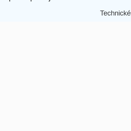
Technické
Â
Â
Â