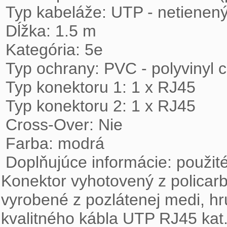
 Typ kabeláže: UTP - netienený krútený štvorpár

 Dĺžka: 1.5 m

 Kategória: 5e

 Typ ochrany: PVC - polyvinyl chloride

 Typ konektoru 1: 1 x RJ45

 Typ konektoru 2: 1 x RJ45

 Cross-Over: Nie

 Farba: modrá

 Doplňujúce informácie: použité vysokej kvality konektory UTP kat. 5e, 
Konektor vyhotovený z policarbo
vyrobené z pozlátenej medi, hr
kvalitného kábla UTP RJ45 kat.