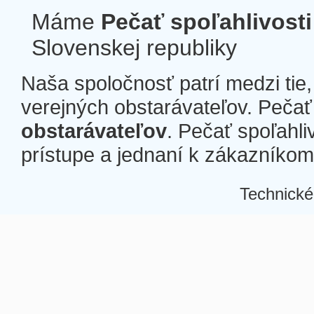
Máme
Pečať spoľahlivosti
Slovenskej republiky
Naša spoločnosť patrí medzi tie
verejných obstarávateľov. Pečať 
obstarávateľov
. Pečať spoľahli
prístupe a jednaní k zákazníkom a
Technické
Â
Â
Â