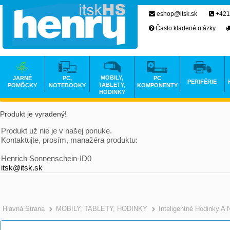
eshop@itsk.sk
+421
Často kladené otázky
MOBILY,
JARNÉ
PC,
PC
PERIFÉRIE
TABLETY,
POMÔCKY
NOTEBOOKY
KOMPONENTY
HODINKY
Produkt je vyradený!
Produkt už nie je v našej ponuke.
Kontaktujte, prosím, manažéra produktu:
Henrich Sonnenschein-ID0
itsk@itsk.sk
Hlavná Strana
MOBILY, TABLETY, HODINKY
Inteligentné Hodinky A